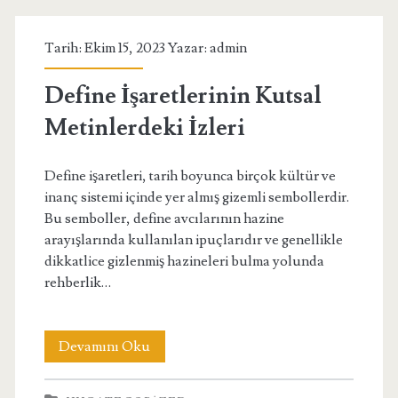
Sağlık
Tarih: Ekim 15, 2023 Yazar:
admin
Üzerindeki
Etkileri
Define İşaretlerinin Kutsal
Metinlerdeki İzleri
Define işaretleri, tarih boyunca birçok kültür ve
inanç sistemi içinde yer almış gizemli sembollerdir.
Bu semboller, define avcılarının hazine
arayışlarında kullanılan ipuçlarıdır ve genellikle
dikkatlice gizlenmiş hazineleri bulma yolunda
rehberlik…
Define
Devamını Oku
İşaretlerinin