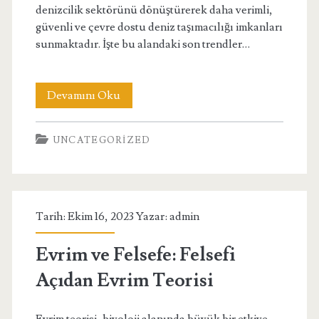
denizcilik sektörünü dönüştürerek daha verimli,
güvenli ve çevre dostu deniz taşımacılığı imkanları
sunmaktadır. İşte bu alandaki son trendler…
Gemi
Devamını Oku
ve
UNCATEGORIZED
Tekne
İnşa
Teknolojilerindeki
Tarih: Ekim 16, 2023 Yazar:
admin
Son
Gelişmeler
Evrim ve Felsefe: Felsefi
Açıdan Evrim Teorisi