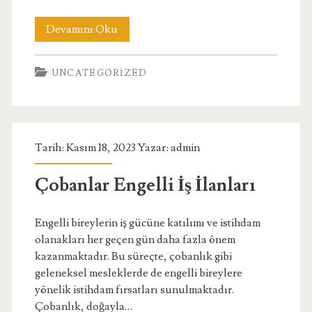
Mobil
Devamını Oku
Ödeme
UNCATEGORIZED
Bozdurma
–
Mobil
Tarih: Kasım 18, 2023 Yazar:
admin
Ödeme
Bozum
Çobanlar Engelli İş İlanları
Engelli bireylerin iş gücüne katılımı ve istihdam
olanakları her geçen gün daha fazla önem
kazanmaktadır. Bu süreçte, çobanlık gibi
geleneksel mesleklerde de engelli bireylere
yönelik istihdam fırsatları sunulmaktadır.
Çobanlık, doğayla…