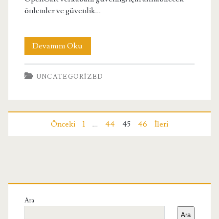
önlemler ve güvenlik…
OpenCart
Devamını Oku
Veritabanı
UNCATEGORIZED
Güvenliği
İçin
Alınabilecek
Yazı
Önceki
1
…
44
45
46
İleri
Önlemler
sayfalaması
ve
Güvenlik
Birincil
Protokolleri
Yan
Ara
Ara