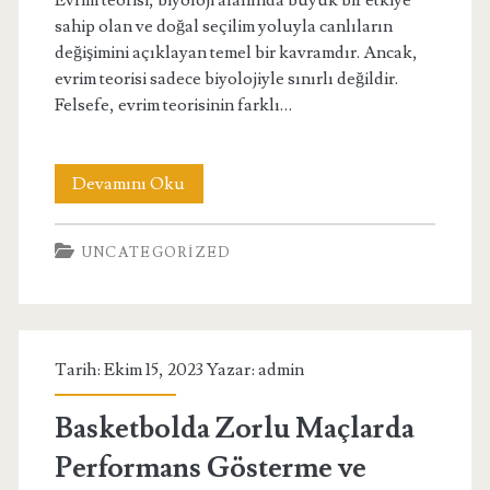
Evrim teorisi, biyoloji alanında büyük bir etkiye
sahip olan ve doğal seçilim yoluyla canlıların
değişimini açıklayan temel bir kavramdır. Ancak,
evrim teorisi sadece biyolojiyle sınırlı değildir.
Felsefe, evrim teorisinin farklı…
Evrim
Devamını Oku
ve
UNCATEGORIZED
Felsefe:
Felsefi
Açıdan
Tarih: Ekim 15, 2023 Yazar:
admin
Evrim
Teorisi
Basketbolda Zorlu Maçlarda
Performans Gösterme ve