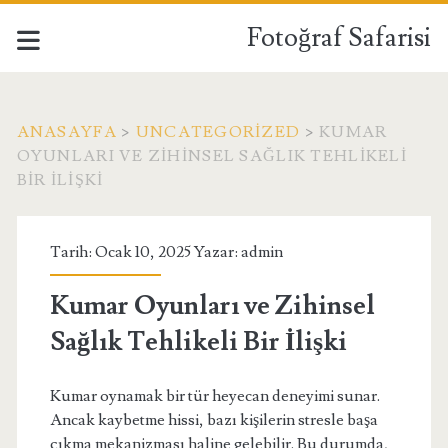
Fotoğraf Safarisi
ANASAYFA
>
UNCATEGORIZED
>
KUMAR
OYUNLARI VE ZIHINSEL SAĞLIK TEHLIKELI
BIR İLIŞKI
Tarih: Ocak 10, 2025 Yazar:
admin
Kumar Oyunları ve Zihinsel
Sağlık Tehlikeli Bir İlişki
Kumar oynamak bir tür heyecan deneyimi sunar.
Ancak kaybetme hissi, bazı kişilerin stresle başa
çıkma mekanizması haline gelebilir. Bu durumda,