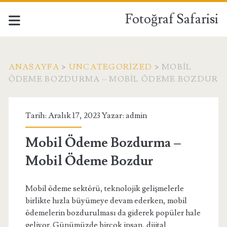
Fotoğraf Safarisi
ANASAYFA
>
UNCATEGORIZED
>
MOBIL
ÖDEME BOZDURMA – MOBIL ÖDEME BOZDUR
Tarih: Aralık 17, 2023 Yazar:
admin
Mobil Ödeme Bozdurma –
Mobil Ödeme Bozdur
Mobil ödeme sektörü, teknolojik gelişmelerle
birlikte hızla büyümeye devam ederken, mobil
ödemelerin bozdurulması da giderek popüler hale
geliyor. Günümüzde birçok insan, dijital