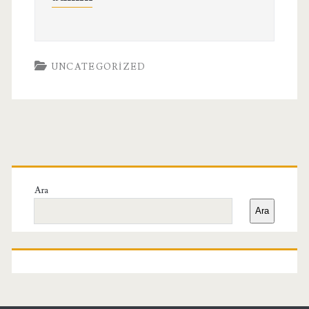
UNCATEGORIZED
Birincil
Yan
Ara
Ara
Menü