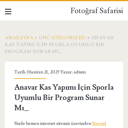
Fotoğraf Safarisi
ANASAYFA
>
UNCATEGORIZED
>
ANAVAR
KAS YAPIMI İÇIN SPORLA UYUMLU BIR
PROGRAM SUNAR MI_
Tarih: Haziran 21, 2025 Yazar:
admin
Anavar Kas Yapımı İçin Sporla
Uyumlu Bir Program Sunar
Mı_
Sizde hemen internet sitemiz üzerinden
Steroid