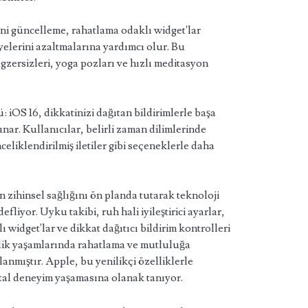
ni güncelleme, rahatlama odaklı widget'lar
yelerini azaltmalarına yardımcı olur. Bu
egzersizleri, yoga pozları ve hızlı meditasyon
: iOS 16, dikkatinizi dağıtan bildirimlerle başa
unar. Kullanıcılar, belirli zaman dilimlerinde
celiklendirilmiş iletiler gibi seçeneklerle daha
ın zihinsel sağlığını ön planda tutarak teknoloji
fliyor. Uyku takibi, ruh hali iyileştirici ayarlar,
widget'lar ve dikkat dağıtıcı bildirim kontrolleri
delik yaşamlarında rahatlama ve mutluluğa
anmıştır. Apple, bu yenilikçi özelliklerle
jital deneyim yaşamasına olanak tanıyor.