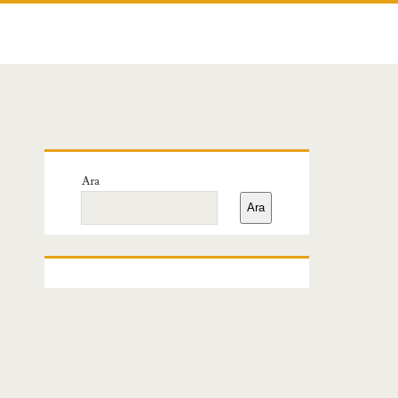
Birincil
Ara
Yan
Ara
Menü