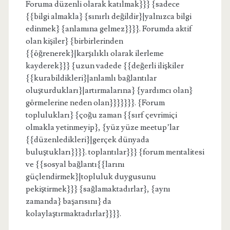
Foruma düzenli olarak katılmak}}} {sadece
{{bilgi almakla} {sınırlı değildir}|yalnızca bilgi
edinmek} {anlamına gelmez}}}}. Forumda aktif
olan kişiler} {birbirlerinden
{{öğrenerek}|karşılıklı olarak ilerleme
kayderek}}} {uzun vadede {{değerli ilişkiler
{{kurabildikleri}|anlamlı bağlantılar
oluşturdukları}|artırmalarına} {yardımcı olan}
görmelerine neden olan}}}}}}}. {Forum
toplulukları} {çoğu zaman {{sırf çevrimiçi
olmakla yetinmeyip}, {yüz yüze meetup’lar
{{düzenledikleri}|gerçek dünyada
buluştukları}}}}. toplantılar}}} {forum mentalitesi
ve {{sosyal bağlantı{{larını
güçlendirmek}|topluluk duygusunu
pekiştirmek}}} {sağlamaktadırlar}, {aynı
zamanda} başarısını} da
kolaylaştırmaktadırlar}}}}.