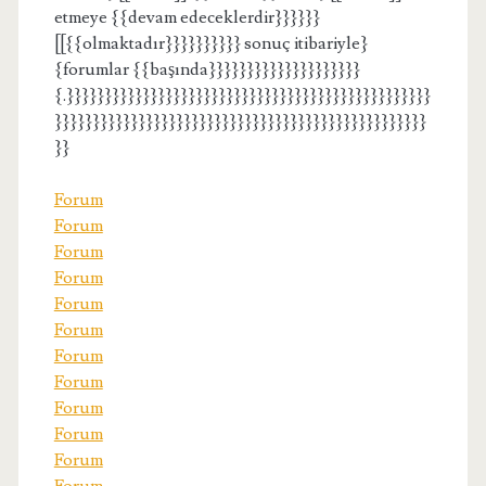
etmeye {{devam edeceklerdir}}}}}}
[[{{olmaktadır}}}}}}}}}} sonuç itibariyle}
{forumlar {{başında}}}}}}}}}}}}}}}}}}}}
{.}}}}}}}}}}}}}}}}}}}}}}}}}}}}}}}}}}}}}}}}}}}}}}}}
}}}}}}}}}}}}}}}}}}}}}}}}}}}}}}}}}}}}}}}}}}}}}}}}}
}}
Forum
Forum
Forum
Forum
Forum
Forum
Forum
Forum
Forum
Forum
Forum