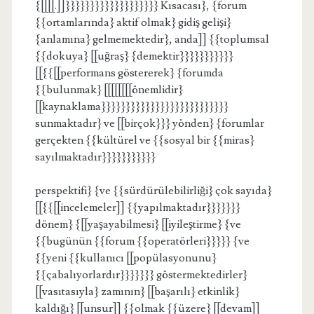
{[[[[.]]}}}}}}}}}}}}}}}}}}} Kısacası}, {forum
{{ortamlarında} aktif olmak} gidiş gelişi}
{anlamına} gelmemektedir}, anda]] {{toplumsal
{{dokuya} [[uğraş} {demektir}}}}}}}}}}}
[[{{[[performans göstererek} {forumda
{{bulunmak} [[[[[[[[önemlidir}
[[kaynaklama}}}}}}}}}}}}}}}}}}}}}}}}}}
sunmaktadır} ve [[birçok}}} yönden} {forumlar
gerçekten {{kültürel ve {{sosyal bir {{miras}
sayılmaktadır}}}}}}}}}}}
perspektifi} {ve {{sürdürülebilirliği} çok sayıda}
[[{{[[incelemeler]] {{yapılmaktadır}}}}}}}
dönem} {[[yaşayabilmesi} [[iyileştirme} {ve
{{bugünün {{forum {{operatörleri}}}}} {ve
{{yeni {{kullanıcı [[popülasyonunu}
{{çabalıyorlardır}}}}}}} göstermektedirler}
[[vasıtasıyla} zamının} [[başarılı} etkinlik}
kaldığı} [[unsur]] {{olmak {{üzere} [[devam]]