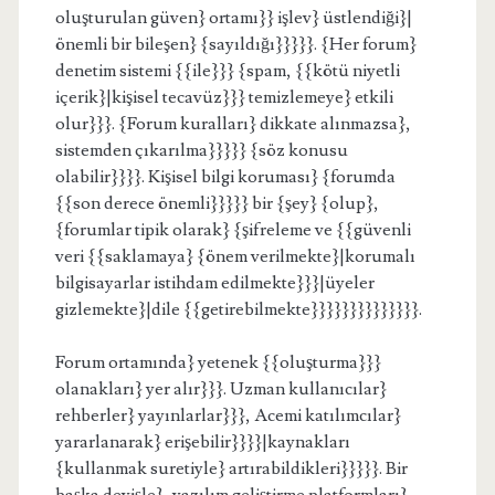
oluşturulan güven} ortamı}} işlev} üstlendiği}|
önemli bir bileşen} {sayıldığı}}}}}. {Her forum}
denetim sistemi {{ile}}} {spam, {{kötü niyetli
içerik}|kişisel tecavüz}}} temizlemeye} etkili
olur}}}. {Forum kuralları} dikkate alınmazsa},
sistemden çıkarılma}}}}} {söz konusu
olabilir}}}}. Kişisel bilgi koruması} {forumda
{{son derece önemli}}}}} bir {şey} {olup},
{forumlar tipik olarak} {şifreleme ve {{güvenli
veri {{saklamaya} {önem verilmekte}|korumalı
bilgisayarlar istihdam edilmekte}}}|üyeler
gizlemekte}|dile {{getirebilmekte}}}}}}}}}}}}}}.
Forum ortamında} yetenek {{oluşturma}}}
olanakları} yer alır}}}. Uzman kullanıcılar}
rehberler} yayınlarlar}}}, Acemi katılımcılar}
yararlanarak} erişebilir}}}}|kaynakları
{kullanmak suretiyle} artırabildikleri}}}}}. Bir