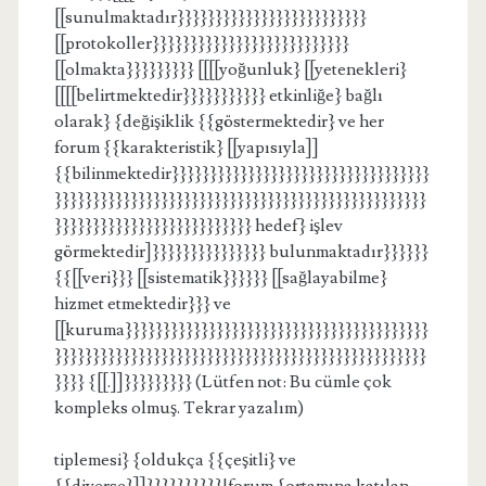
[[sunulmaktadır}}}}}}}}}}}}}}}}}}}}}}}}}
[[protokoller}}}}}}}}}}}}}}}}}}}}}}}}}}
[[olmakta}}}}}}}}} [[[[yoğunluk} [[yetenekleri}
[[[[belirtmektedir}}}}}}}}}}} etkinliğe} bağlı
olarak} {değişiklik {{göstermektedir} ve her
forum {{karakteristik} [[yapısıyla]]
{{bilinmektedir}}}}}}}}}}}}}}}}}}}}}}}}}}}}}}}}}}
}}}}}}}}}}}}}}}}}}}}}}}}}}}}}}}}}}}}}}}}}}}}}}}}}
}}}}}}}}}}}}}}}}}}}}}}}}}} hedef} işlev
görmektedir]}}}}}}}}}}}}}}} bulunmaktadır}}}}}}
{{[[veri}}} [[sistematik}}}}}} [[sağlayabilme}
hizmet etmektedir}}} ve
[[kuruma}}}}}}}}}}}}}}}}}}}}}}}}}}}}}}}}}}}}}}}}
}}}}}}}}}}}}}}}}}}}}}}}}}}}}}}}}}}}}}}}}}}}}}}}}}
}}}} {[[.]]}}}}}}}}} (Lütfen not: Bu cümle çok
kompleks olmuş. Tekrar yazalım)
tiplemesi} {oldukça {{çeşitli} ve