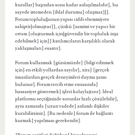
kurallar} başından sona kadar anlaşılmalıdır}, bu
sayede istemeden {ihlal durumu} oluşmaz}|}.
Forum topluluğunun yapısı ciddi ehemmiyete
sahiptir|olmuştur}}, çünkü {samimi ve yapıcı bir
ortam {oluşturmak için|güvenilir bir topluluk inşa
edebilmek} için}} katılımcıların karşılıklı olarak
yaklaşmaları} esastır}.
Forum kullanmak {günümüzde} {bilgi edinmek
için} en etkili yollardan sayılır}, zira} {gerçek
insanlardan gerçek deneyimleri duyma şansı
bulunur}. Forum tercih etme esnasında}
hassasiyet göstermek} işleri kolaylaştırır}. İdeal
platformu seçtiğinizde sorunlar hızlı çözülebilir},
aynı zamanda {uzun vadede} anlamlı ilişkiler
kurabilirsiniz}. {Bu nedenle} forum ile bağlantı
kurmak} yapılması gerekendir}.