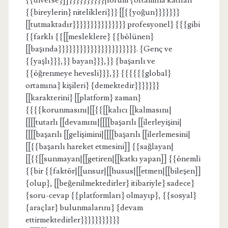
{{diverse}]]}}}}}}}}}}|forum {ortamına katılan
{{bireylerin} nitelikleri}}} [[{{yoğun}}}}}}}
[[tutmaktadır}}}}}}}}}}}}}}} profesyonel} {{{gibi
{{farklı {{[[mesleklere} {{bölünen}
[[başında}}}}}}}}}}}}}}}}}}}}}}. {Genç ve
{{yaşlı}}},}} bayan}}},}} {başarılı ve
{{öğrenmeye hevesli}}},}} {{{{{{global}
ortamına} kişileri} {demektedir}}}}}}}
[[karakterini} [[platform} zaman}
{{{{korunmasını|[[{{[[kalıcı [[kalmasını|
[[[[tutarlı [[devamını|[[[[başarılı [[ilerleyişini|
[[[[başarılı [[gelişimini|[[[[başarılı [[ilerlemesini|
[[{{başarılı hareket etmesini]] {{sağlayan|
[[{{[[sunmayan|[[getiren|[[katkı yapan]] {{önemli
{{bir {{faktör|[[unsur|[[husus|[[etmen|[[bileşen]]
{olup}, [[beğenilmektedirler} itibariyle} sadece}
{soru-cevap {{platformları} olmayıp}, {{sosyal}
{araçlar} bulunmalarını} {devam
ettirmektedirler}}}}}}}}}}}