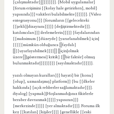
{çalışmaktadır}]]}}}}}}}. {Mobil uygulamalar}
{forum erişimini {{kolay hale getirirken}, mobil}
yapısında}}} vakitleri bulabilmekte}}}}}}}. {Video
entegrasyonu}}} {forumların {{gelecekteki
{{şekli}|dizaynını}}}}} {değiştirmektedir}}}.
katılımcıları}}} ilerlemelerin}}}}} {faydalarından
{{maksimum {{düzeyde} {yararlanabilmek} için|
{{{{{mümkün olduğunca [[faydalı}
[[{{uyarlayabilmek}}}}]] [[için|olmak
üzere]]|göstermesi} kritik} {[[bir faktör} olmuş
bulunmaktadır|}}}}}}}} {sayılmaktadır}}}}}}.
yazılı olmayan kuralları}}} hayati} bir {konu}
{olup}, uzmanlaşmış} platform}} {bu {{ilkeler
hakkında} {açık rehberler sağlamaktadır}}}}.
diyalog} {yapmak}|Hoşlanmadığınız fikirlerle
beraber davranmak}}}}} yapısının}}}
{merkezinde}}}}} {yer almaktadır}}}}. Foruma ilk
kez {{katılan} {kişiler}}}} {genellikle {{eski