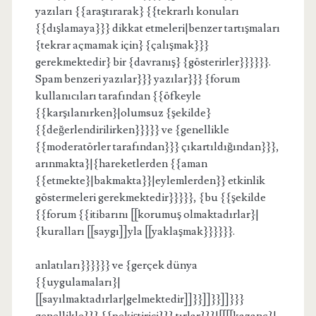
yazıları {{araştırarak} {{tekrarlı konuları
{{dışlamaya}}} dikkat etmeleri|benzer tartışmaları
{tekrar açmamak için} {çalışmak}}}
gerekmektedir} bir {davranış} {gösterirler}}}}}}.
Spam benzeri yazılar}}} yazılar}}} {forum
kullanıcıları tarafından {{öfkeyle
{{karşılanırken}|olumsuz {şekilde}
{{değerlendirilirken}}}}} ve {genellikle
{{moderatörler tarafından}}} çıkartıldığından}}},
arınmakta}|{hareketlerden {{aman
{{etmekte}|bakmakta}}|eylemlerden}} etkinlik
göstermeleri gerekmektedir}}}}}, {bu {{şekilde
{{forum {{itibarını [[korumuş olmaktadırlar}|
{kuralları [[saygı]]yla [[yaklaşmak}}}}}}.
anlatıları}}}}}} ve {gerçek dünya
{{uygulamaları}|
[[sayılmaktadırlar|gelmektedir]]}}]]}}]]}}}