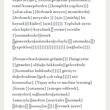
başka deyişle}, yazılım geliştirme platformları}
temel konseptlerden {{kompleks yapılara}}}
{adım adım {{ilerlemek isteyen} istemektedir|
{ilerlemek} isteyenler }} {için {{müthiş} bir
kaynak}|{kişiler} {için}}}}}}}. Topluluk üyesi
olan kişiler} koyulmak]] yerine} tecrübe
{{sunmaktadır}|örnek
[[gösterirken|anlatırken|yoluyla}]] artırmakta]]}
[[yaptıkları|}}}}}}}}}}}}}}}}}}} {sağlarlar}}}}.
{Forum teknolojisinin gelişimi}}} {hangi yöne
{{gitmekte} olduğu hakkında|{gelecekteki
{{konumları hakkında}}}}}} görüş ve
değerlendirme}|pek çok takip}}}}} söz
konusudur}. {Yapay zeka ve machine learning}
{forum {{ortamına} {entegre edilerek},
tavsiyeleri} sağlanırken|artırmak}
{amacıyla}|modern {arayüzler [[sunmak}
[[doğru]] [[sonuçları]]}} [[vermek üzere}