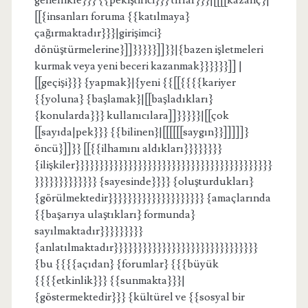
genellikle}}} {{pekiştirici}}} tırlar}}}|[[[[kazanç}|
[[{insanları foruma {{katılmaya}
çağırmaktadır}}}|girişimci}
dönüştürmelerine}]]}}}}}]]}}|{bazen işletmeleri
kurmak veya yeni beceri kazanmak}}}}}}]] |
[[geçişi}}} {yapmak}|{yeni {{[[{{{{kariyer
{{yoluna} {başlamak}|[[başladıkları}
{konularda}}} kullanıcılara]]}}}}}|[[çok
[[sayıda|pek}}} {{bilinen}|[[[[[[saygın}}]]]]]}
öncü}]]}} [[{{ilhamını aldıkları}}}}}}}}
{ilişkiler}}}}}}}}}}}}}}}}}}}}}}}}}}}}}}}}}}}}}}}}}
}}}}}}}}}}}}} {sayesinde}}}} {oluşturdukları}
{görülmektedir}}}}}}}}}}}}}}}}}}}} {amaçlarında
{{başarıya ulaştıkları} formunda}
sayılmaktadır}}}}}}}}}
{anlatılmaktadır}}}}}}}}}}}}}}}}}}}}}}}}}}}}}}
{bu {{{{açıdan} {forumlar} {{{büyük
{{{{etkinlik}}} {{sunmakta}}}|
{göstermektedir}}} {kültürel ve {{sosyal bir