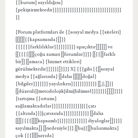
{{kurum} sayıldığını}
{pekiştirmektedir}}}}}}}}}}}}}}}}}}}}}}}}}}}}}}}}
}}
{Forum platformları ile {{sosyal medya {{siteleri}
[[[[[[{{kapsamında}]]}}
{{{{{{farklılıklar}}}}}}}}}} apaçıktır]]]]]] ve
[[{{{{[[[[çoğu zaman [[forumlar}}}} [[{{[[farklı
bir]] [[amaca} {hizmet ettikleri}
görülmektedir}}}}}}]}}}} X} {{{gibi {{[[sosyal
medya {{ağlarında} [[daha [[[[[[doğal}
{bilgiler}}}}}}} yayılırken}}}}}}}}}}}} [[,|;]]}}
[[düzenli}|metodolojik|ilmi|bilimsel}}}}}}}]]]]}}}}
{tartışma {{ortamı}
sağlamaktadırlar}}}}}}}}}}}}}}|{{çatı
{{altında}}}|çatısında}}}}}}}}}}}} [[daha
[[[[{{{{[[[[kapsamlı}}}}}}}}}}}}}} diyaloglar]]}}}}
sayılmakta]] [[nedeniyle}}} [[bu|{[[bulunmakta}
çok {{{[[[[sayıda}