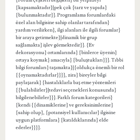
{Forum çeşitleri değişken} bir yelpazeyi
{kapsamaktadır}|pek çok {tarz ve yapıda}
{bulunmaktadır}}. Programlama forumlardaki
özel alan bilgisine sahip olanlar tarafından}
yardım verilirken}, ilgi alanları ile ilgili forumlar}
bir araya getirmekte}|dinamik bir grup
sağlamakta} işlev görmektedir}}. {Ev
dekorasyonu} ortamlarında} {binlerce üyenin}
ortaya koymak} amacıyla} {buluştukları}}}. Tıbbi
bilgi forumları} taşımakta}|{oldukça önemli bir rol
{{oynamaktadırlar}}}}, zira} bireyler bilgi
paylaşarak} {hastalıklarla baş etme yöntemleri
{{bulabilirler}|tedavi seçenekleri konusunda}
bilgilenebilirler}}}. Farklı forum kategorileri}
{kendi {{dinamiklerine} ve gereksinimlerine}
{sahip olup}, {potansiyel kullanıcılar} ilgisine
uygun platformlara} {katıldıklarında} elde
ederler}}}}.