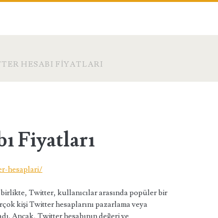
TER HESABI FIYATLARI
ı Fiyatları
er-hesaplari/
rlikte, Twitter, kullanıcılar arasında popüler bir
irçok kişi Twitter hesaplarını pazarlama veya
adı. Ancak, Twitter hesabının değeri ve