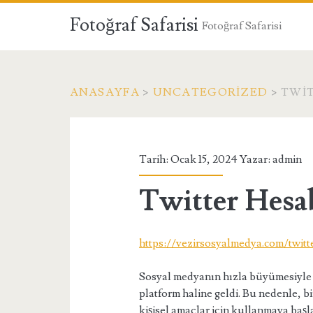
Fotoğraf Safarisi
Fotoğraf Safarisi
ANASAYFA
>
UNCATEGORIZED
>
TWIT
Tarih: Ocak 15, 2024 Yazar:
admin
Twitter Hesab
https://vezirsosyalmedya.com/twitt
Sosyal medyanın hızla büyümesiyle bi
platform haline geldi. Bu nedenle, b
kişisel amaçlar için kullanmaya başl