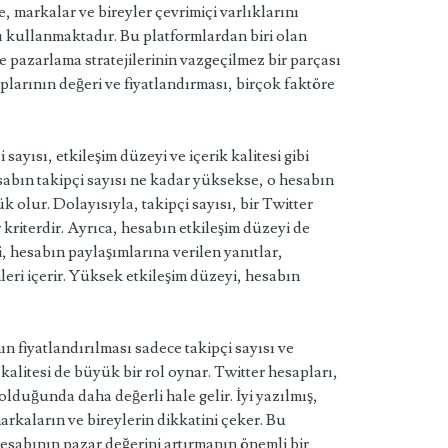
, markalar ve bireyler çevrimiçi varlıklarını
ı kullanmaktadır. Bu platformlardan biri olan
 ve pazarlama stratejilerinin vazgeçilmez bir parçası
plarının değeri ve fiyatlandırması, birçok faktöre
 sayısı, etkileşim düzeyi ve içerik kalitesi gibi
esabın takipçi sayısı ne kadar yüksekse, o hesabın
k olur. Dolayısıyla, takipçi sayısı, bir Twitter
 kriterdir. Ayrıca, hesabın etkileşim düzeyi de
i, hesabın paylaşımlarına verilen yanıtlar,
mleri içerir. Yüksek etkileşim düzeyi, hesabın
n fiyatlandırılması sadece takipçi sayısı ve
kalitesi de büyük bir rol oynar. Twitter hesapları,
u olduğunda daha değerli hale gelir. İyi yazılmış,
markaların ve bireylerin dikkatini çeker. Bu
 hesabının pazar değerini artırmanın önemli bir