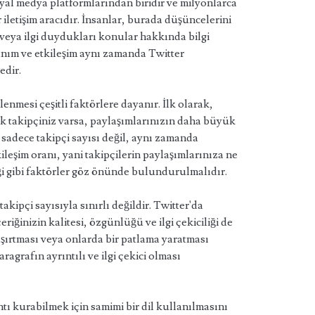
al medya platformlarından biridir ve milyonlarca
iletişim aracıdır. İnsanlar, burada düşüncelerini
r veya ilgi duydukları konular hakkında bilgi
anım ve etkileşim aynı zamanda Twitter
edir.
lenmesi çeşitli faktörlere dayanır. İlk olarak,
ok takipçiniz varsa, paylaşımlarınızın daha büyük
 sadece takipçi sayısı değil, aynı zamanda
kileşim oranı, yani takipçilerin paylaşımlarınıza ne
iği gibi faktörler göz önünde bulundurulmalıdır.
akipçi sayısıyla sınırlı değildir. Twitter'da
çeriğinizin kalitesi, özgünlüğü ve ilgi çekiciliği de
şaşırtması veya onlarda bir patlama yaratması
agrafın ayrıntılı ve ilgi çekici olması
antı kurabilmek için samimi bir dil kullanılmasını