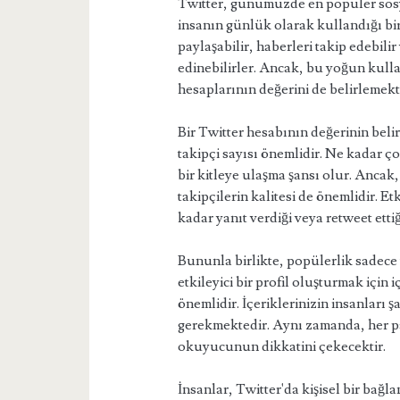
Twitter, günümüzde en popüler sosy
insanın günlük olarak kullandığı bir 
paylaşabilir, haberleri takip edebili
edinebilirler. Ancak, bu yoğun kull
hesaplarının değerini de belirlemekt
Bir Twitter hesabının değerinin belir
takipçi sayısı önemlidir. Ne kadar ç
bir kitleye ulaşma şansı olur. Ancak,
takipçilerin kalitesi de önemlidir. Et
kadar yanıt verdiği veya retweet ett
Bununla birlikte, popülerlik sadece t
etkileyici bir profil oluşturmak için i
önemlidir. İçeriklerinizin insanları 
gerekmektedir. Aynı zamanda, her par
okuyucunun dikkatini çekecektir.
İnsanlar, Twitter'da kişisel bir bağl