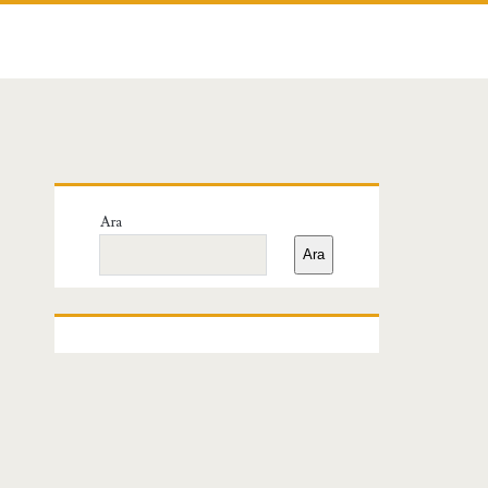
Birincil
Ara
Yan
Ara
Menü