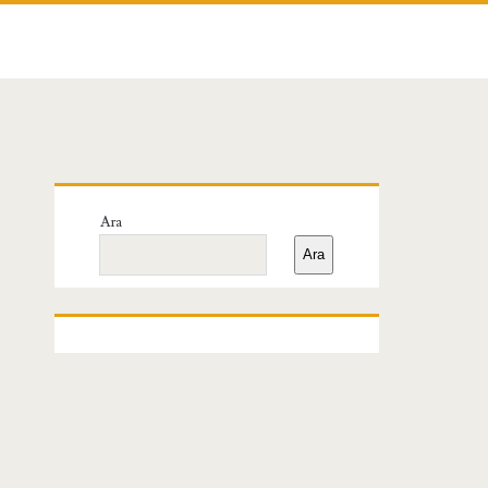
Birincil
Ara
Yan
Ara
Menü