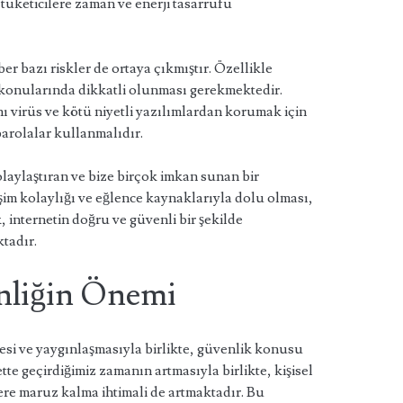
a tüketicilere zaman ve enerji tasarrufu
er bazı riskler de ortaya çıkmıştır. Özellikle
iği konularında dikkatli olunması gerekmektedir.
ını virüs ve kötü niyetli yazılımlardan korumak için
parolalar kullanmalıdır.
laylaştıran ve bize birçok imkan sunan bir
etişim kolaylığı ve eğlence kaynaklarıyla dolu olması,
 internetin doğru ve güvenli bir şekilde
tadır.
nliğin Önemi
si ve yaygınlaşmasıyla birlikte, güvenlik konusu
te geçirdiğimiz zamanın artmasıyla birlikte, kişisel
tlere maruz kalma ihtimali de artmaktadır. Bu