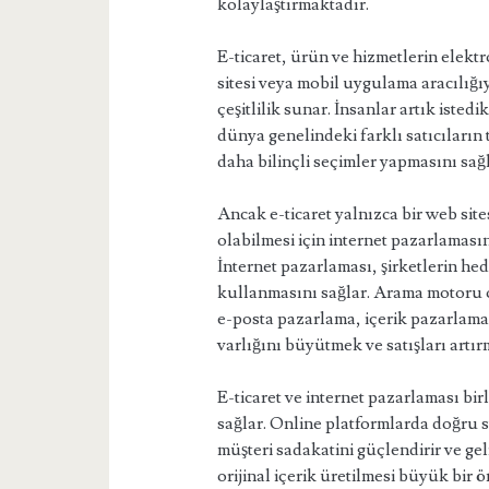
kolaylaştırmaktadır.
E-ticaret, ürün ve hizmetlerin elekt
sitesi veya mobil uygulama aracılığıy
çeşitlilik sunar. İnsanlar artık isted
dünya genelindeki farklı satıcıların t
daha bilinçli seçimler yapmasını sağl
Ancak e-ticaret yalnızca bir web site
olabilmesi için internet pazarlamas
İnternet pazarlaması, şirketlerin hede
kullanmasını sağlar. Arama motoru
e-posta pazarlama, içerik pazarlama v
varlığını büyütmek ve satışları artır
E-ticaret ve internet pazarlaması birl
sağlar. Online platformlarda doğru str
müşteri sadakatini güçlendirir ve gel
orijinal içerik üretilmesi büyük bir 