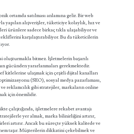
ronik ortamda satılması anlamına gelir. Bir web
la yapılan alışverişler, tüketiciye kolaylık, hız ve
ikleri ürünlere sadece birkaç tıkla ulaşabiliyor ve
ekliflerini karşılaştırabiliyor. Bu da tüketicilerin
ıyor.
si oluşturmakla bitmez. İşletmelerin başarılı
ının gücünden yararlanmaları gerekmektedir.
f kitlelerine ulaşmak için çeşitli dijital kanalları
 optimizasyonu (SEO), sosyal medya pazarlaması,
e reklamcılık gibi stratejiler, markaların online
mak için önemlidir.
ikte çalıştığında, işletmelere rekabet avantajı
atejilerle yer almak, marka bilinirliğini artırır,
irleri artırır. Ancak bu süreçte yüksek kalitede ve
önem taşır. Müşterilerin dikkatini çekebilmek ve