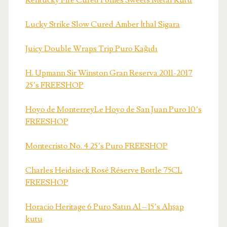
Kentucky Fire Cured Ponies Sweets Metal Kutu
Lucky Strike Slow Cured Amber İthal Sigara
Juicy Double Wraps Trip Puro Kağıdı
H. Upmann Sir Winston Gran Reserva 2011-2017
25’s FREESHOP
Hoyo de MonterreyLe Hoyo de San Juan Puro 10’s
FREESHOP
Montecristo No. 4 25’s Puro FREESHOP
Charles Heidsieck Rosé Réserve Bottle 75CL
FREESHOP
Horacio Heritage 6 Puro Satın Al – 15’s Ahşap
kutu