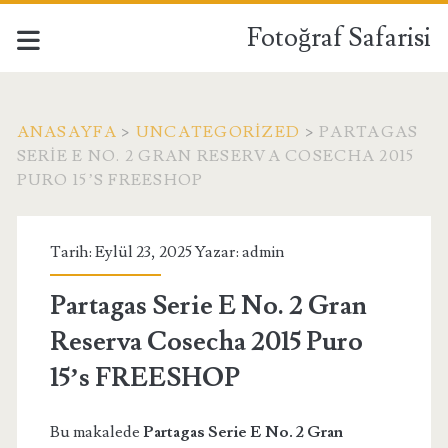
Fotoğraf Safarisi
ANASAYFA
>
UNCATEGORIZED
>
PARTAGAS
SERIE E NO. 2 GRAN RESERVA COSECHA 2015
PURO 15’S FREESHOP
Tarih: Eylül 23, 2025 Yazar:
admin
Partagas Serie E No. 2 Gran
Reserva Cosecha 2015 Puro
15’s FREESHOP
Bu makalede
Partagas Serie E No. 2 Gran