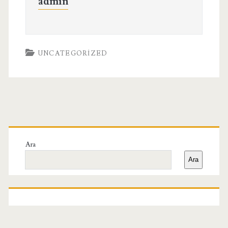
admin
UNCATEGORIZED
Birincil
Yan
Ara
Ara
Menü