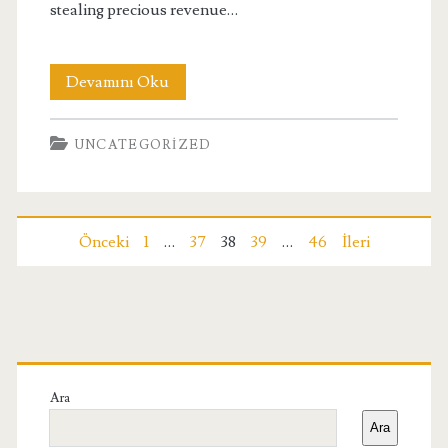
stealing precious revenue…
The
Devamını Oku
Cost
UNCATEGORIZED
of
Downtime
Calculating
Yazı
Önceki
1
…
37
38
39
…
46
İleri
the
sayfalaması
Damage
from
Birincil
DDoS
Yan
Ara
Attacks
Ara