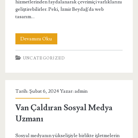
hizmetlerinden faydalanarak çevrimiçi varlıklarını
geliştirebilirler. Peki, İzmir Beydağ'da web
tasarım…
İzmir
Devamını Oku
Beydağ
UNCATEGORIZED
Web
Tasarım
Fiyatları
Tarih: Şubat 6, 2024 Yazar:
admin
Van Çaldıran Sosyal Medya
Uzmanı
Sosyal medyanın yükselişiyle birlikte işletmelerin