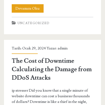
Kredi
Devamını Oku
Notu
UNCATEGORIZED
Nasıl
Artırılır
Komisyonla
Tarih: Ocak 29, 2024 Yazar:
admin
Kredi
İle
The Cost of Downtime
İlgili
Calculating the Damage from
İpuçları
DDoS Attacks
ip stresser Did you know that a single minute of
website downtime can cost a business thousands
of dollars? Downtime is like a thief in the night,