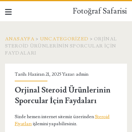
Fotoğraf Safarisi
ANASAYFA
>
UNCATEGORIZED
>
ORJINAL
STEROID ÜRÜNLERININ SPORCULAR İÇIN
FAYDALARI
Tarih: Haziran 21, 2025 Yazar:
admin
Orjinal Steroid Ürünlerinin
Sporcular İçin Faydaları
Sizde hemen internet sitemiz üzerinden
Steroid
Fiyatları
işlemini yapabilirsiniz.