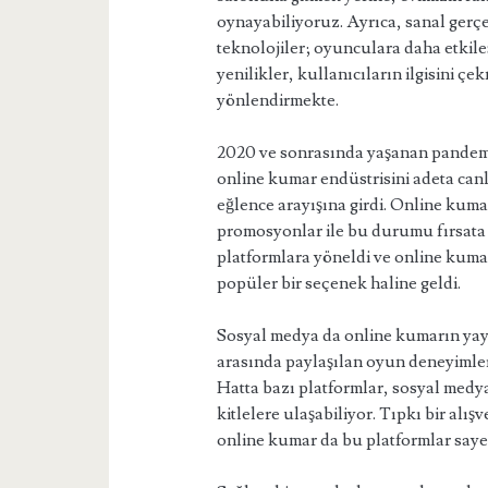
oynayabiliyoruz. Ayrıca, sanal gerçek
teknolojiler; oyunculara daha etkile
yenilikler, kullanıcıların ilgisini ç
yönlendirmekte.
2020 ve sonrasında yaşanan pandemi
online kumar endüstrisini adeta can
eğlence arayışına girdi. Online kuma
promosyonlar ile bu durumu fırsata ç
platformlara yöneldi ve online kuma
popüler bir seçenek haline geldi.
Sosyal medya da online kumarın yayı
arasında paylaşılan oyun deneyimler
Hatta bazı platformlar, sosyal medya
kitlelere ulaşabiliyor. Tıpkı bir alı
online kumar da bu platformlar saye