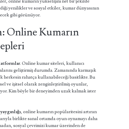
r, online kumarın yükselişini net bir şekilde
rdiği yenilikler ve sosyal etkiler, kumar dünyasının
ecek gibi görünüyor.
m: Online Kumarın
epleri
latformlar
. Online kumar siteleri, kullanıcı
mlarını geliştirmiş durumda. Zamanında karmaşık
ık herkesin rahatça kullanabileceği basitlikte. Bu
sel ve işitsel olarak zenginleştirilmiş oyunlar,
iyor. Kim böyle bir deneyimden uzak kalmak ister
 yaygınlığı
, online kumarın popülaritesini artıran
şlarıyla birlikte sanal ortamda oyun oynamayı daha
lmadan, sosyal çevrimizi kumar üzerinden de