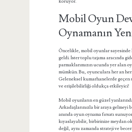
koruyor.
Mobil Oyun Dev
Oynamanın Yen
Öncelikle, mobil oyunlar sayesinde
geldi. İster toplu taşıma aracında g
parmaklarımızın ucunda yer alan oy
mümkün. Bu, oyunculara her an her 
Geleneksel kumarhanelerde geçen 
ve erişilebilirliği oldukça etkileyici!
Mobil oyunların en güzel yanlarından
Arkadaşlarınızla bir araya gelmeyi b
anında oyun oynama fırsatı sunuyor.
kıyaslayabilir, birbirinize meydan 
değil, aynı zamanda strateji ve becer