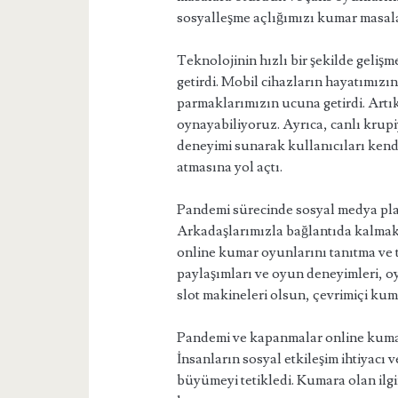
sosyalleşme açlığımızı kumar masala
Teknolojinin hızlı bir şekilde geliş
getirdi. Mobil cihazların hayatımızı
parmaklarımızın ucuna getirdi. Artı
oynayabiliyoruz. Ayrıca, canlı krup
deneyimi sunarak kullanıcıları kend
atmasına yol açtı.
Pandemi sürecinde sosyal medya platf
Arkadaşlarımızla bağlantıda kalmak
online kumar oyunlarını tanıtma ve ta
paylaşımları ve oyun deneyimleri, oyu
slot makineleri olsun, çevrimiçi kum
Pandemi ve kapanmalar online kumar 
İnsanların sosyal etkileşim ihtiyacı
büyümeyi tetikledi. Kumara olan ilgi