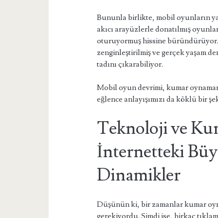
Bununla birlikte, mobil oyunların ya
akıcı arayüzlerle donatılmış oyunla
oturuyormuş hissine büründürüyor. 
zenginleştirilmiş ve gerçek yaşam de
tadını çıkarabiliyor.
Mobil oyun devrimi, kumar oynaman
eğlence anlayışımızı da köklü bir şek
Teknoloji ve Ku
İnternetteki Bü
Dinamikler
Düşünün ki, bir zamanlar kumar oyna
gerekiyordu. Şimdi ise, birkaç tıklam