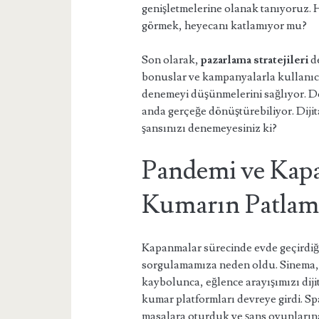
genişletmelerine olanak tanıyoruz. 
görmek, heyecanı katlamıyor mu?
Son olarak,
pazarlama stratejileri
de
bonuslar ve kampanyalarla kullanıcıl
denemeyi düşünmelerini sağlıyor. Do
anda gerçeğe dönüştürebiliyor. Diji
şansınızı denemeyesiniz ki?
Pandemi ve Kap
Kumarın Patlam
Kapanmalar sürecinde evde geçirdiğ
sorgulamamıza neden oldu. Sinema, ko
kaybolunca, eğlence arayışımızı diji
kumar platformları devreye girdi. S
masalara oturduk ve şans oyunlarına 