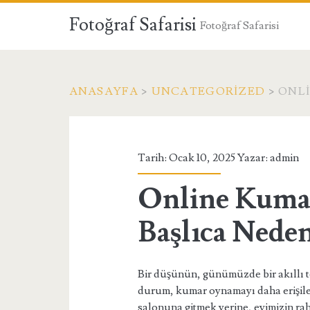
Fotoğraf Safarisi
Fotoğraf Safarisi
ANASAYFA
>
UNCATEGORIZED
>
ONLI
Tarih: Ocak 10, 2025 Yazar:
admin
Online Kumar
Başlıca Nede
Bir düşünün, günümüzde bir akıllı t
durum, kumar oynamayı daha erişilebi
salonuna gitmek yerine, evimizin ra