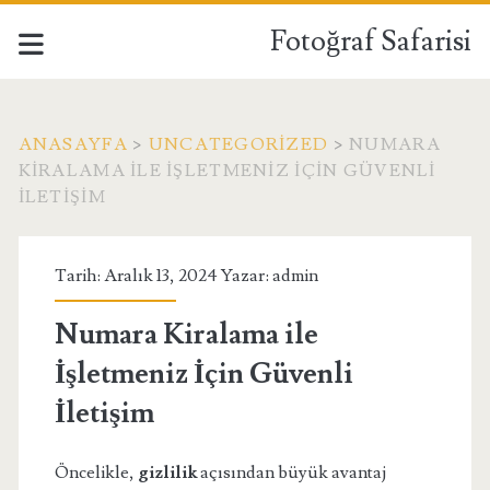
Fotoğraf Safarisi
ANASAYFA
>
UNCATEGORIZED
>
NUMARA
KIRALAMA ILE İŞLETMENIZ İÇIN GÜVENLI
İLETIŞIM
Tarih: Aralık 13, 2024 Yazar:
admin
Numara Kiralama ile
İşletmeniz İçin Güvenli
İletişim
Öncelikle,
gizlilik
açısından büyük avantaj