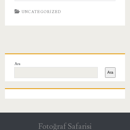
UNCATEGORIZED
Birincil
Yan
Ara
Ara
Menü
Fotoğraf Safarisi