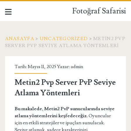
Fotoğraf Safarisi
ANASAYFA
>
UNCATEGORIZED
>
METIN2 PVP
SERVER PVP SEVIYE ATLAMA YÖNTEMLERI
Tarih: Mayıs 11, 2025 Yazar:
admin
Metin2 Pvp Server PvP Seviye
Atlama Yöntemleri
Bu makalede, Metin2 PvP sunucularında seviye
atlama yöntemlerini keşfedeceğiz.
Oyuncular
için en etkili stratejiler ve ipuçları sunulacak.
Seviye atlamak, sadece karakterinizi