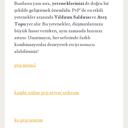
Bunların yanı sıra,
yeteneklerinizi
de doğru bir
şekilde geliştirmek önemlidir. PvP’de en etkili
yetenekler arasında
Yıldırım Saldırısı
ve
Ateş
Topu
yer alır. Bu yetenekler, düşmanlarınıza
büyük hasar verirken, aynı zamanda hızınızı
artırır. Unutmayın, her seferinde farklı
kombinasyonlar deneyerek en iyi sonucu
alabilirsiniz!
pvp metin2
knight online pvp server ardream
ko pvp tanıtım