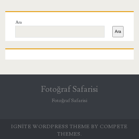
Birincil
Yan
Ara
Ara
Menü
Fotoğraf Safarisi
Fotoğraf Safarisi
IGNITE WORDPRESS THEME
BY COMPETE
THEMES.