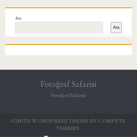
Birincil
Yan
Ara
Ara
Menü
Fotoğraf Safarisi
Fotoğraf Safarisi
IGNITE WORDPRESS THEME
BY COMPETE
THEMES.