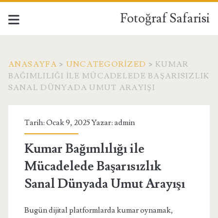
Fotoğraf Safarisi
ANASAYFA
>
UNCATEGORIZED
>
KUMAR
BAĞIMLILIĞI ILE MÜCADELEDE BAŞARISIZLIK
SANAL DÜNYADA UMUT ARAYIŞI
Tarih: Ocak 9, 2025 Yazar:
admin
Kumar Bağımlılığı ile
Mücadelede Başarısızlık
Sanal Dünyada Umut Arayışı
Bugün dijital platformlarda kumar oynamak,