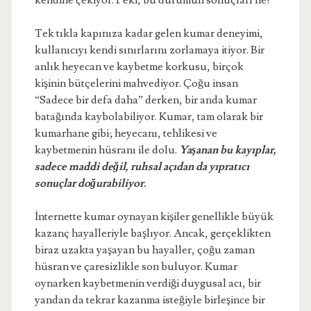
kendine çekiyor. Peki, bu durumun sonuçları ne?
Tek tıkla kapınıza kadar gelen kumar deneyimi,
kullanıcıyı kendi sınırlarını zorlamaya itiyor. Bir
anlık heyecan ve kaybetme korkusu, birçok
kişinin bütçelerini mahvediyor. Çoğu insan
“Sadece bir defa daha” derken, bir anda kumar
batağında kaybolabiliyor. Kumar, tam olarak bir
kumarhane gibi; heyecanı, tehlikesi ve
kaybetmenin hüsranı ile dolu.
Yaşanan bu kayıplar,
sadece maddi değil, ruhsal açıdan da yıpratıcı
sonuçlar doğurabiliyor.
İnternette kumar oynayan kişiler genellikle büyük
kazanç hayalleriyle başlıyor. Ancak, gerçeklikten
biraz uzakta yaşayan bu hayaller, çoğu zaman
hüsran ve çaresizlikle son buluyor. Kumar
oynarken kaybetmenin verdiği duygusal acı, bir
yandan da tekrar kazanma isteğiyle birleşince bir