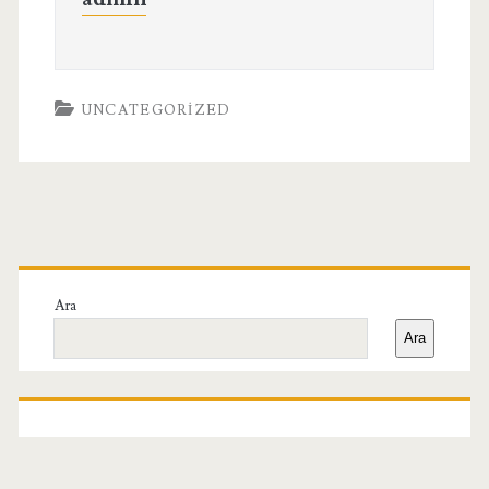
UNCATEGORIZED
Birincil
Yan
Ara
Ara
Menü