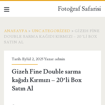
Fotoğraf Safarisi
ANASAYFA
>
UNCATEGORIZED
>
GIZEH FINE
DOUBLE SARMA KAĞIDI KIRMIZI – 20’LI BOX
SATIN AL
Tarih: Eylül 2, 2025 Yazar:
admin
Gizeh Fine Double sarma
kağıdı Kırmızı – 20’li Box
Satın Al