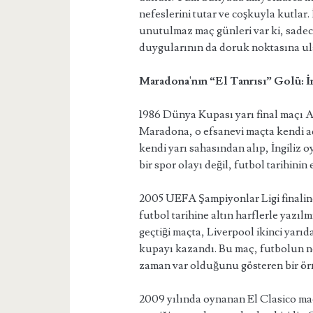
nefeslerini tutar ve coşkuyla kutlar.
unutulmaz maç günleri var ki, sadec
duygularının da doruk noktasına ula
Maradona'nın “El Tanrısı” Golü: 
1986 Dünya Kupası yarı final maçı Ar
Maradona, o efsanevi maçta kendi adı
kendi yarı sahasından alıp, İngiliz 
bir spor olayı değil, futbol tarihinin
2005 UEFA Şampiyonlar Ligi finalin
futbol tarihine altın harflerle yazılm
geçtiği maçta, Liverpool ikinci yarıd
kupayı kazandı. Bu maç, futbolun n
zaman var olduğunu gösteren bir örn
2009 yılında oynanan El Clasico maç