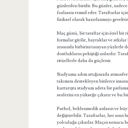
günlerden biridir. Bu günler, sadece
fazlasını temsil eder. Taraftarlar i
fiziksel olarak hazırlanmayı gerektir
Maç günü, bir taraftar için özel bir r
formalar giyilir, bayraklar ve atkıla
arasında birbirini tanıyan yüzlerle 
dostlukların pekiştiği anlardır. Tara
ritüellerle daha da güçlenir.
Stadyuma adım attığınızda atmosfer 
takımını destekleyen binlerce insanı
kurtarışta stadyum adeta bir patlama
seslerini en yükseğe çıkarır ve bu 
Futbol, beklenmedik anların ve büyü
değiştirebilir. Taraftarlar, her anın
yolculuğa çıkarlar. Maçın sonucu bel