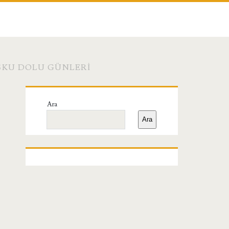
ŞKU DOLU GÜNLERI
Birincil
Ara
Yan
Ara
Menü