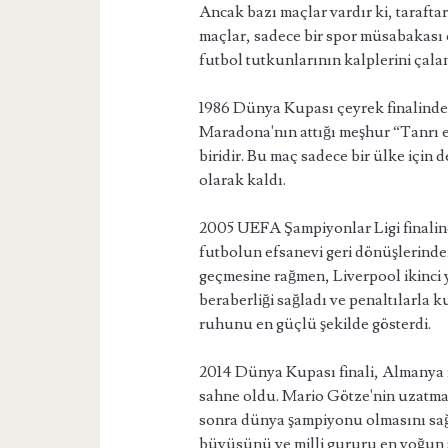
Ancak bazı maçlar vardır ki, tarafta
maçlar, sadece bir spor müsabakası ol
futbol tutkunlarının kalplerini çal
1986 Dünya Kupası çeyrek finalinde A
Maradona'nın attığı meşhur “Tanrı el
biridir. Bu maç sadece bir ülke için 
olarak kaldı.
2005 UEFA Şampiyonlar Ligi finalin
futbolun efsanevi geri dönüşlerinden
geçmesine rağmen, Liverpool ikinci 
beraberliği sağladı ve penaltılarla
ruhunu en güçlü şekilde gösterdi.
2014 Dünya Kupası finali, Almanya i
sahne oldu. Mario Götze'nin uzatma 
sonra dünya şampiyonu olmasını sağl
büyüsünü ve milli gururu en yoğun şe