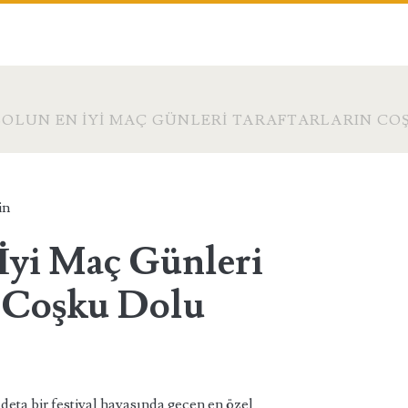
OLUN EN İYI MAÇ GÜNLERI TARAFTARLARIN CO
in
İyi Maç Günleri
n Coşku Dolu
adeta bir festival havasında geçen en özel