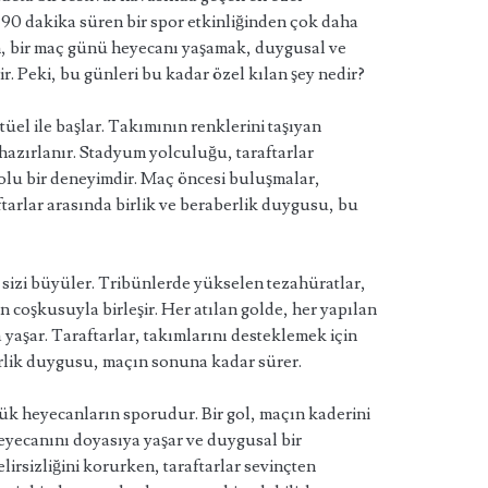
 90 dakika süren bir spor etkinliğinden çok daha
çin, bir maç günü heyecanı yaşamak, duygusal ve
ir. Peki, bu günleri bu kadar özel kılan şey nedir?
itüel ile başlar. Takımının renklerini taşıyan
r hazırlanır. Stadyum yolculuğu, taraftarlar
dolu bir deneyimdir. Maç öncesi buluşmalar,
ftarlar arasında birlik ve beraberlik duygusu, bu
sizi büyüler. Tribünlerde yükselen tezahüratlar,
n coşkusuyla birleşir. Her atılan golde, her yapılan
 yaşar. Taraftarlar, takımlarını desteklemek için
birlik duygusu, maçın sonuna kadar sürer.
k heyecanların sporudur. Bir gol, maçın kaderini
 heyecanını doyasıya yaşar ve duygusal bir
irsizliğini korurken, taraftarlar sevinçten