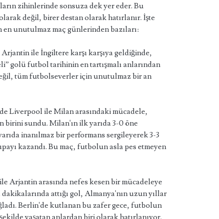
rların zihinlerinde sonsuza dek yer eder. Bu
arak değil, birer destan olarak hatırlanır. İşte
an en unutulmaz maç günlerinden bazıları:
rjantin ile İngiltere karşı karşıya geldiğinde,
i” golü futbol tarihinin en tartışmalı anlarından
değil, tüm futbolseverler için unutulmaz bir an
de Liverpool ile Milan arasındaki mücadele,
 birini sundu. Milan'ın ilk yarıda 3-0 öne
yarıda inanılmaz bir performans sergileyerek 3-3
 kupayı kazandı. Bu maç, futbolun asla pes etmeyen
le Arjantin arasında nefes kesen bir mücadeleye
dakikalarında attığı gol, Almanya'nın uzun yıllar
adı. Berlin'de kutlanan bu zafer gece, futbolun
kilde yaşatan anlardan biri olarak hatırlanıyor.