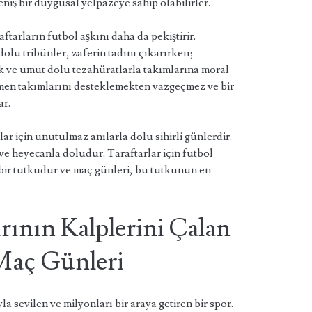
ş bir duygusal yelpazeye sahip olabilirler.
arların futbol aşkını daha da pekiştirir.
olu tribünler, zaferin tadını çıkarırken;
ek ve umut dolu tezahüratlarla takımlarına moral
ağmen takımlarını desteklemekten vazgeçmez ve bir
ar.
lar için unutulmaz anılarla dolu sihirli günlerdir.
ve heyecanla doludur. Taraftarlar için futbol
 bir tutkudur ve maç günleri, bu tutkunun en
rının Kalplerini Çalan
Maç Günleri
 sevilen ve milyonları bir araya getiren bir spor.