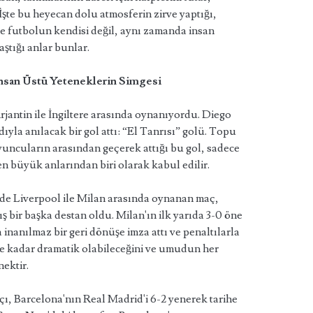
 İşte bu heyecan dolu atmosferin zirve yaptığı,
e futbolun kendisi değil, aynı zamanda insan
ştığı anlar bunlar.
İnsan Üstü Yeteneklerin Simgesi
jantin ile İngiltere arasında oynanıyordu. Diego
yla anılacak bir gol attı: “El Tanrısı” golü. Topu
oyuncuların arasından geçerek attığı bu gol, sadece
 en büyük anlarından biri olarak kabul edilir.
de Liverpool ile Milan arasında oynanan maç,
ış bir başka destan oldu. Milan'ın ilk yarıda 3-0 öne
a inanılmaz bir geri dönüşe imza attı ve penaltılarla
e kadar dramatik olabileceğini ve umudun her
ektir.
ı, Barcelona'nın Real Madrid'i 6-2 yenerek tarihe