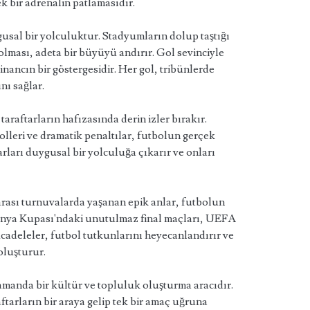
k bir adrenalin patlamasıdır.
ygusal bir yolculuktur. Stadyumların dolup taştığı
 olması, adeta bir büyüyü andırır. Gol sevinciyle
inancın bir göstergesidir. Her gol, tribünlerde
ı sağlar.
araftarların hafızasında derin izler bırakır.
olleri ve dramatik penaltılar, futbolun gerçek
arları duygusal bir yolculuğa çıkarır ve onları
rası turnuvalarda yaşanan epik anlar, futbolun
Dünya Kupası'ndaki unutulmaz final maçları, UEFA
cadeleler, futbol tutkunlarını heyecanlandırır ve
oluşturur.
zamanda bir kültür ve topluluk oluşturma aracıdır.
ftarların bir araya gelip tek bir amaç uğruna