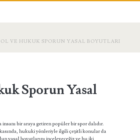
OL VE HUKUK SPORUN YASAL BOYUTLARI
kuk Sporun Yasal
insanı bir araya getiren popüler bir spor dalıdır.
sında, hukuki yönleriyle ilgili çeşitli konular da
n yasal boyutlarını inceleyeceğiz ve bu iki