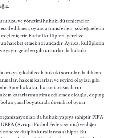
eğiz.
 kuruluşu ve yönetimi hukuki düzenlemeler
tescil edilmesi, oyuncu transferleri, sözleşmelerin
reçler içerir. Futbol kulüpleri, yerel ve
gun hareket etmek zorundadır. Ayrıca, kulüplerin
ve yayın gelirleri gibi unsurlar da hukuki
nda ortaya çıkabilecek hukuki sorunlar da dikkate
anmalar, hakem kararları ve seyirci olayları gibi
ir. Spor hukuku, bu tür tartışmaların
akem kararlarının itiraz edilemez olduğu, doping
utbolun yasal boyutunda önemli rol oynar.
organizasyonları da hukuki yapıya sahiptir. FIFA
, UEFA (Avrupa Futbol Federasyonu) ve diğer
erine ve disiplin kurallarına sahiptir. Bu