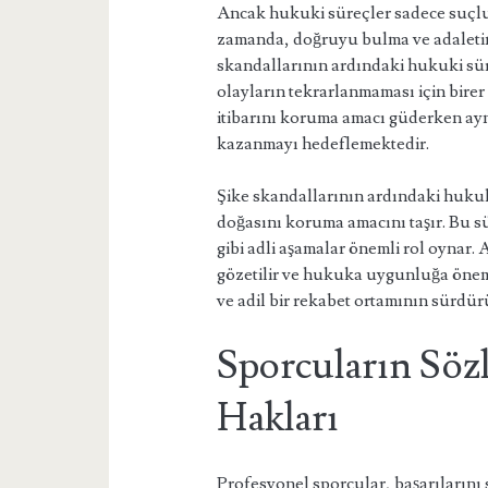
Ancak hukuki süreçler sadece suçlula
zamanda, doğruyu bulma ve adaleti
skandallarının ardındaki hukuki sü
olayların tekrarlanmaması için birer
itibarını koruma amacı güderken ay
kazanmayı hedeflemektedir.
Şike skandallarının ardındaki hukuk
doğasını koruma amacını taşır. Bu s
gibi adli aşamalar önemli rol oynar. 
gözetilir ve hukuka uygunluğa önem 
ve adil bir rekabet ortamının sürdü
Sporcuların Söz
Hakları
Profesyonel sporcular, başarılarını 