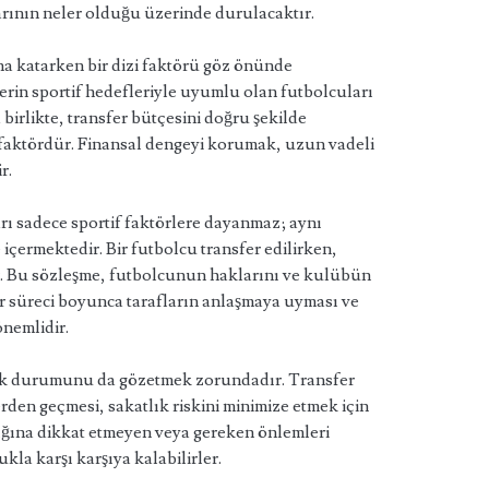
rının neler olduğu üzerinde durulacaktır.
a katarken bir dizi faktörü göz önünde
rin sportif hedefleriyle uyumlu olan futbolcuları
birlikte, transfer bütçesini doğru şekilde
r faktördür. Finansal dengeyi korumak, uzun vadeli
r.
rı sadece sportif faktörlere dayanmaz; aynı
ermektedir. Bir futbolcu transfer edilirken,
r. Bu sözleşme, futbolcunun haklarını ve kulübün
r süreci boyunca tarafların anlaşmaya uyması ve
önemlidir.
lık durumunu da gözetmek zorundadır. Transfer
rden geçmesi, sakatlık riskini minimize etmek için
lığına dikkat etmeyen veya gereken önlemleri
la karşı karşıya kalabilirler.