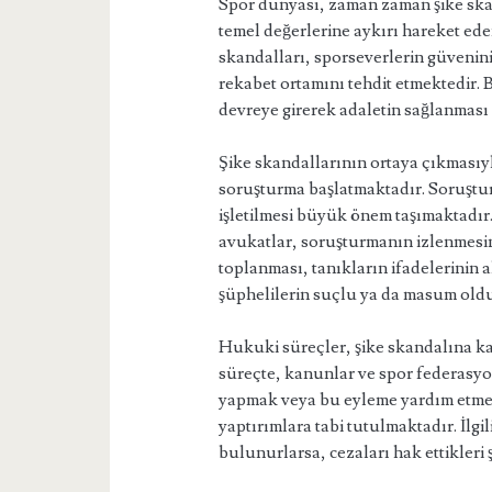
Spor dünyası, zaman zaman şike skan
temel değerlerine aykırı hareket eden
skandalları, sporseverlerin güvenin
rekabet ortamını tehdit etmektedir.
devreye girerek adaletin sağlanması 
Şike skandallarının ortaya çıkmasıyla
soruşturma başlatmaktadır. Soruşturm
işletilmesi büyük önem taşımaktadır
avukatlar, soruşturmanın izlenmesin
toplanması, tanıkların ifadelerinin 
şüphelilerin suçlu ya da masum olduk
Hukuki süreçler, şike skandalına k
süreçte, kanunlar ve spor federasyonl
yapmak veya bu eyleme yardım etme
yaptırımlara tabi tutulmaktadır. İlgi
bulunurlarsa, cezaları hak ettikleri ş