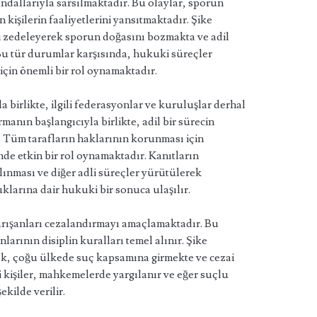
dallarıyla sarsılmaktadır. Bu olaylar, sporun
 kişilerin faaliyetlerini yansıtmaktadır. Şike
i zedeleyerek sporun doğasını bozmakta ve adil
 Bu tür durumlar karşısında, hukuki süreçler
için önemli bir rol oynamaktadır.
 birlikte, ilgili federasyonlar ve kuruluşlar derhal
anın başlangıcıyla birlikte, adil bir sürecin
. Tüm tarafların haklarının korunması için
de etkin bir rol oynamaktadır. Kanıtların
alınması ve diğer adli süreçler yürütülerek
larına dair hukuki bir sonuca ulaşılır.
arışanları cezalandırmayı amaçlamaktadır. Bu
arının disiplin kuralları temel alınır. Şike
k, çoğu ülkede suç kapsamına girmekte ve cezai
li kişiler, mahkemelerde yargılanır ve eğer suçlu
ekilde verilir.