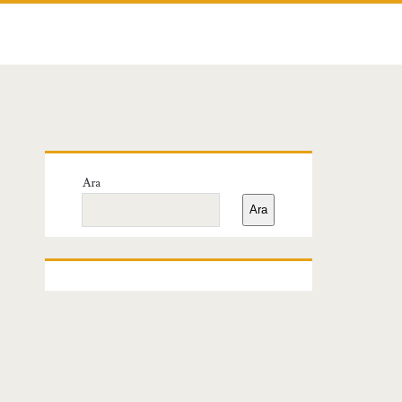
Birincil
Ara
Yan
Ara
Menü