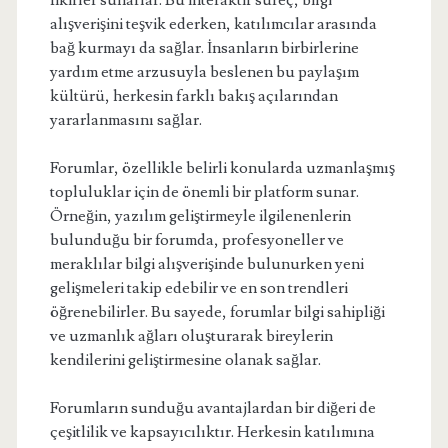
fikirler sunarlar. Bu interaktif süreç, bilgi
alışverişini teşvik ederken, katılımcılar arasında
bağ kurmayı da sağlar. İnsanların birbirlerine
yardım etme arzusuyla beslenen bu paylaşım
kültürü, herkesin farklı bakış açılarından
yararlanmasını sağlar.
Forumlar, özellikle belirli konularda uzmanlaşmış
topluluklar için de önemli bir platform sunar.
Örneğin, yazılım geliştirmeyle ilgilenenlerin
bulunduğu bir forumda, profesyoneller ve
meraklılar bilgi alışverişinde bulunurken yeni
gelişmeleri takip edebilir ve en son trendleri
öğrenebilirler. Bu sayede, forumlar bilgi sahipliği
ve uzmanlık ağları oluşturarak bireylerin
kendilerini geliştirmesine olanak sağlar.
Forumların sunduğu avantajlardan bir diğeri de
çeşitlilik ve kapsayıcılıktır. Herkesin katılımına