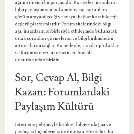
ağının önemli bir parçasıdır. Bu siteler, insanların
bilgi paylaşımında bulunabileceği, sorunlara
çözüm arayabileceği ve sosyal bağlar kurabileceği
değerli platformlardır. Forum sitelerindeki bilgi
ağı, insanların birbirleriyle etkileşimde bulunarak
ortak sorunları çözmelerini ve bilgi birikimlerini
artırmalarını sağlar. Bu nedenle, sanal topluluklar
ve forum siteleri, internetin en önemli
unsurlarından biridir.
Sor, Cevap Al, Bilgi
Kazan: Forumlardaki
Paylaşım Kültürü
İnternetin gelişimiyle birlikte, bilgiye ulaşma ve
paylaşma biçimlerimiz de dönüştü. Forumlar, bu