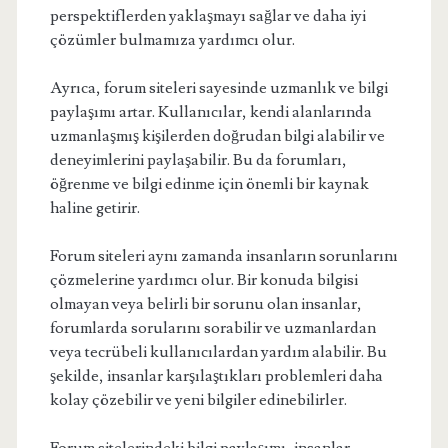
perspektiflerden yaklaşmayı sağlar ve daha iyi
çözümler bulmamıza yardımcı olur.
Ayrıca, forum siteleri sayesinde uzmanlık ve bilgi
paylaşımı artar. Kullanıcılar, kendi alanlarında
uzmanlaşmış kişilerden doğrudan bilgi alabilir ve
deneyimlerini paylaşabilir. Bu da forumları,
öğrenme ve bilgi edinme için önemli bir kaynak
haline getirir.
Forum siteleri aynı zamanda insanların sorunlarını
çözmelerine yardımcı olur. Bir konuda bilgisi
olmayan veya belirli bir sorunu olan insanlar,
forumlarda sorularını sorabilir ve uzmanlardan
veya tecrübeli kullanıcılardan yardım alabilir. Bu
şekilde, insanlar karşılaştıkları problemleri daha
kolay çözebilir ve yeni bilgiler edinebilirler.