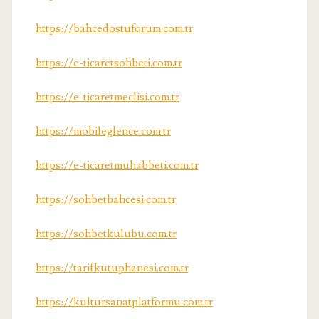
https://bahcedostuforum.com.tr
https://e-ticaretsohbeti.com.tr
https://e-ticaretmeclisi.com.tr
https://mobileglence.com.tr
https://e-ticaretmuhabbeti.com.tr
https://sohbetbahcesi.com.tr
https://sohbetkulubu.com.tr
https://tarifkutuphanesi.com.tr
https://kultursanatplatformu.com.tr