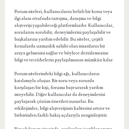
Forum siteleri, kullanıcıların belirli bir konu veya
ilgi alanı etrafında tartışma, danışma ve bilgi
alışverişi yapabileceği platformlardır. Kullanıcılar,
sorularını sorabilir, deneyimlerini paylaşabilir ve
başkalarına yardım edebilir. Bu siteler, çeşitli
konularda uzmanlık sahibi olan insanların bir
araya gelmesini sağlar ve böylece derinlemesine
bilgi ve tecrübelerin paylaşılmasını mümkün kılar.
Forum sitelerindeki bilgi ağı, kullanıcıların
katılımıyla oluşur. Bir soru veya sorunla
karşılaşan bir kişi, foruma başvurarak yardım
isteyebilir. Diğer kullanıcılar da deneyimlerini
paylaşarak çözüm önerileri sunarlar. Bu
etkileşimler, bilgi alışverişinin kalitesini artırır ve
birbirinden farklı bakış açılarıyla zenginleştirir.