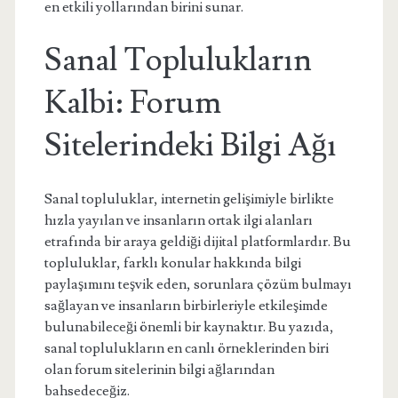
en etkili yollarından birini sunar.
Sanal Toplulukların
Kalbi: Forum
Sitelerindeki Bilgi Ağı
Sanal topluluklar, internetin gelişimiyle birlikte
hızla yayılan ve insanların ortak ilgi alanları
etrafında bir araya geldiği dijital platformlardır. Bu
topluluklar, farklı konular hakkında bilgi
paylaşımını teşvik eden, sorunlara çözüm bulmayı
sağlayan ve insanların birbirleriyle etkileşimde
bulunabileceği önemli bir kaynaktır. Bu yazıda,
sanal toplulukların en canlı örneklerinden biri
olan forum sitelerinin bilgi ağlarından
bahsedeceğiz.