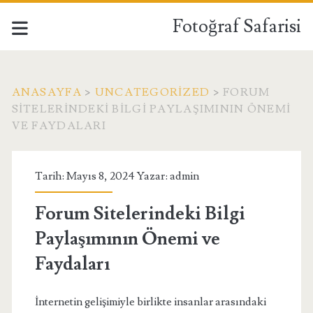
Fotoğraf Safarisi
ANASAYFA
>
UNCATEGORIZED
>
FORUM
SITELERINDEKI BILGI PAYLAŞIMININ ÖNEMI
VE FAYDALARI
Tarih: Mayıs 8, 2024 Yazar:
admin
Forum Sitelerindeki Bilgi
Paylaşımının Önemi ve
Faydaları
İnternetin gelişimiyle birlikte insanlar arasındaki