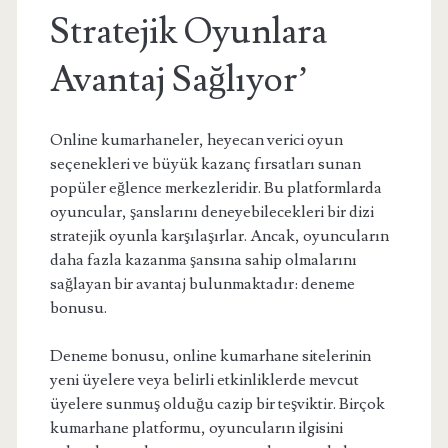
Stratejik Oyunlara
Avantaj Sağlıyor’
Online kumarhaneler, heyecan verici oyun
seçenekleri ve büyük kazanç fırsatları sunan
popüler eğlence merkezleridir. Bu platformlarda
oyuncular, şanslarını deneyebilecekleri bir dizi
stratejik oyunla karşılaşırlar. Ancak, oyuncuların
daha fazla kazanma şansına sahip olmalarını
sağlayan bir avantaj bulunmaktadır: deneme
bonusu.
Deneme bonusu, online kumarhane sitelerinin
yeni üyelere veya belirli etkinliklerde mevcut
üyelere sunmuş olduğu cazip bir teşviktir. Birçok
kumarhane platformu, oyuncuların ilgisini