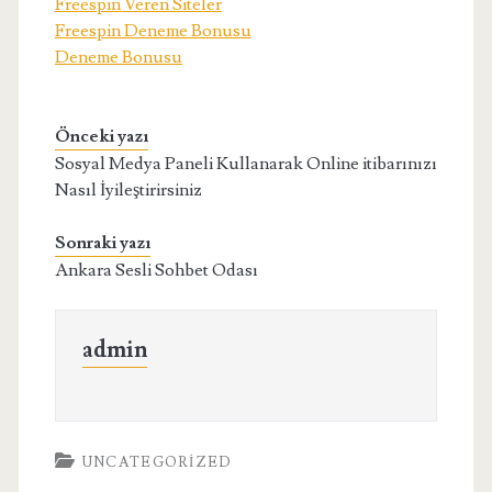
Freespin Veren Siteler
Freespin Deneme Bonusu
Deneme Bonusu
Önceki yazı
Sosyal Medya Paneli Kullanarak Online itibarınızı
Nasıl İyileştirirsiniz
Sonraki yazı
Ankara Sesli Sohbet Odası
admin
UNCATEGORIZED