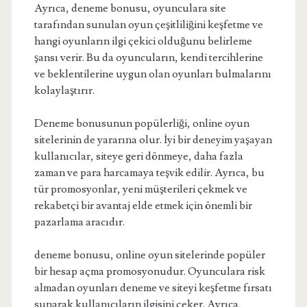
Ayrıca, deneme bonusu, oyunculara site
tarafından sunulan oyun çeşitliliğini keşfetme ve
hangi oyunların ilgi çekici olduğunu belirleme
şansı verir. Bu da oyuncuların, kendi tercihlerine
ve beklentilerine uygun olan oyunları bulmalarını
kolaylaştırır.
Deneme bonusunun popülerliği, online oyun
sitelerinin de yararına olur. İyi bir deneyim yaşayan
kullanıcılar, siteye geri dönmeye, daha fazla
zaman ve para harcamaya teşvik edilir. Ayrıca, bu
tür promosyonlar, yeni müşterileri çekmek ve
rekabetçi bir avantaj elde etmek için önemli bir
pazarlama aracıdır.
deneme bonusu, online oyun sitelerinde popüler
bir hesap açma promosyonudur. Oyunculara risk
almadan oyunları deneme ve siteyi keşfetme fırsatı
sunarak kullanıcıların ilgisini çeker. Ayrıca,