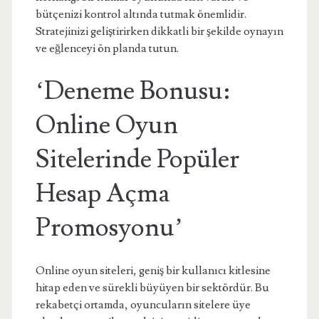
bütçenizi kontrol altında tutmak önemlidir.
Stratejinizi geliştirirken dikkatli bir şekilde oynayın
ve eğlenceyi ön planda tutun.
‘Deneme Bonusu:
Online Oyun
Sitelerinde Popüler
Hesap Açma
Promosyonu’
Online oyun siteleri, geniş bir kullanıcı kitlesine
hitap eden ve sürekli büyüyen bir sektördür. Bu
rekabetçi ortamda, oyuncuların sitelere üye