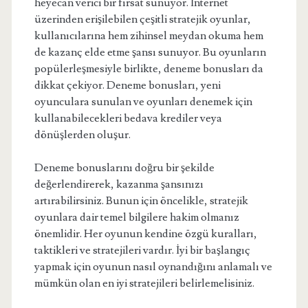
heyecan verici bir fırsat sunuyor. İnternet
üzerinden erişilebilen çeşitli stratejik oyunlar,
kullanıcılarına hem zihinsel meydan okuma hem
de kazanç elde etme şansı sunuyor. Bu oyunların
popülerleşmesiyle birlikte, deneme bonusları da
dikkat çekiyor. Deneme bonusları, yeni
oyunculara sunulan ve oyunları denemek için
kullanabilecekleri bedava krediler veya
dönüşlerden oluşur.
Deneme bonuslarını doğru bir şekilde
değerlendirerek, kazanma şansınızı
artırabilirsiniz. Bunun için öncelikle, stratejik
oyunlara dair temel bilgilere hakim olmanız
önemlidir. Her oyunun kendine özgü kuralları,
taktikleri ve stratejileri vardır. İyi bir başlangıç
yapmak için oyunun nasıl oynandığını anlamalı ve
mümkün olan en iyi stratejileri belirlemelisiniz.