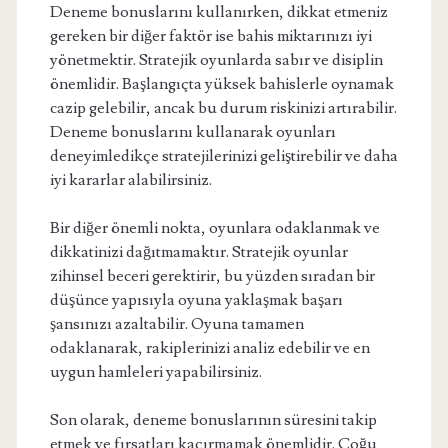
Deneme bonuslarını kullanırken, dikkat etmeniz
gereken bir diğer faktör ise bahis miktarınızı iyi
yönetmektir. Stratejik oyunlarda sabır ve disiplin
önemlidir. Başlangıçta yüksek bahislerle oynamak
cazip gelebilir, ancak bu durum riskinizi artırabilir.
Deneme bonuslarını kullanarak oyunları
deneyimledikçe stratejilerinizi geliştirebilir ve daha
iyi kararlar alabilirsiniz.
Bir diğer önemli nokta, oyunlara odaklanmak ve
dikkatinizi dağıtmamaktır. Stratejik oyunlar
zihinsel beceri gerektirir, bu yüzden sıradan bir
düşünce yapısıyla oyuna yaklaşmak başarı
şansınızı azaltabilir. Oyuna tamamen
odaklanarak, rakiplerinizi analiz edebilir ve en
uygun hamleleri yapabilirsiniz.
Son olarak, deneme bonuslarının süresini takip
etmek ve fırsatları kaçırmamak önemlidir. Çoğu