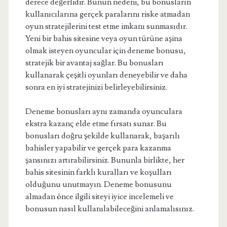
derece değerlidir. Bunun nedeni, bu bonusların
kullanıcılarına gerçek paralarını riske atmadan
oyun stratejilerini test etme imkanı sunmasıdır.
Yeni bir bahis sitesine veya oyun türüne aşina
olmak isteyen oyuncular için deneme bonusu,
stratejik bir avantaj sağlar. Bu bonusları
kullanarak çeşitli oyunları deneyebilir ve daha
sonra en iyi stratejinizi belirleyebilirsiniz.
Deneme bonusları aynı zamanda oyunculara
ekstra kazanç elde etme fırsatı sunar. Bu
bonusları doğru şekilde kullanarak, başarılı
bahisler yapabilir ve gerçek para kazanma
şansınızı artırabilirsiniz. Bununla birlikte, her
bahis sitesinin farklı kuralları ve koşulları
olduğunu unutmayın. Deneme bonusunu
almadan önce ilgili siteyi iyice incelemeli ve
bonusun nasıl kullanılabileceğini anlamalısınız.