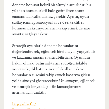
deneme bonusu belirli bir süreyle sınırlıdır, bu
yüzden bonusu aktif hale getirdikten sonra
zamanında kullanmanız gerekir. Ayrıca, oyun
sağlayıcının promosyonlar ve özel teklifler
konusundaki duyurularını takip etmek de size
avantaj sağlayacaktır.
Stratejik oyunlarla deneme bonuslarını
değerlendirerek, eğlenceli bir deneyim yaşayabilir
ve kazanma şansınızı artırabilirsiniz. Oyunlara
hakim olmak, bahis miktarınızı doğru şekilde
yönetmek, dikkatinizi verimli kullanmak ve
bonusların süresini takip etmek başarıya giden
yolda size yol gösterecektir. Unutmayın, eğlenceli
ve stratejik bir yaklaşım ile kazançlarınızı
artırmanız mümkün!
http://dbr.fm/