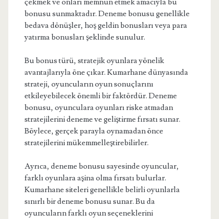
çekmek ve onları memnun etmek amacıyla bu
bonusu sunmaktadır. Deneme bonusu genellikle
bedava dönüşler, hoş geldin bonusları veya para
yatırma bonusları şeklinde sunulur.
Bu bonus türü, stratejik oyunlara yönelik
avantajlarıyla öne çıkar. Kumarhane dünyasında
strateji, oyuncuların oyun sonuçlarını
etkileyebilecek önemli bir faktördür. Deneme
bonusu, oyunculara oyunları riske atmadan
stratejilerini deneme ve geliştirme fırsatı sunar.
Böylece, gerçek parayla oynamadan önce
stratejilerini mükemmelleştirebilirler.
Ayrıca, deneme bonusu sayesinde oyuncular,
farklı oyunlara aşina olma fırsatı bulurlar.
Kumarhane siteleri genellikle belirli oyunlarla
sınırlı bir deneme bonusu sunar. Bu da
oyuncuların farklı oyun seçeneklerini