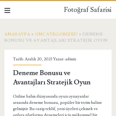
Fotoğraf Safarisi
ANASAYFA
>
UNCATEGORIZED
>
DENEME
BONUSU VE AVANTAJLARI STRATEJIK OYUN
Tarih: Aralık 20, 2023 Yazar:
admin
Deneme Bonusu ve
Avantajları Stratejik Oyun
Online bahis dünyasında oyun oynayanlar
arasında deneme bonusu, popüler bir terim haline
gelmiştir. Bu cazip teklif, yeni üyeleri çekmek ve
onlara platformu denemeleri için mükemmel bir