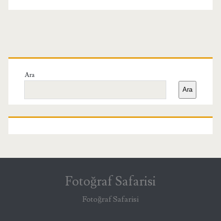
Birincil
Yan
Ara
Ara
Menü
Fotoğraf Safarisi
Fotoğraf Safarisi