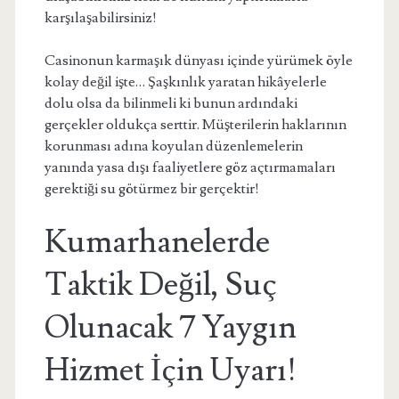
karşılaşabilirsiniz!
Casinonun karmaşık dünyası içinde yürümek öyle
kolay değil işte… Şaşkınlık yaratan hikâyelerle
dolu olsa da bilinmeli ki bunun ardındaki
gerçekler oldukça serttir. Müşterilerin haklarının
korunması adına koyulan düzenlemelerin
yanında yasa dışı faaliyetlere göz açtırmamaları
gerektiği su götürmez bir gerçektir!
Kumarhanelerde
Taktik Değil, Suç
Olunacak 7 Yaygın
Hizmet İçin Uyarı!