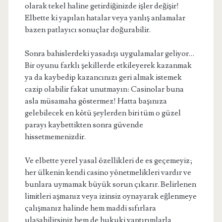
olarak tekel haline getirdiğinizde işler değişir!
Elbette ki yapılan hatalar veya yanlış anlamalar
bazen patlayıcı sonuçlar doğurabilir.
Sonra bahislerdeki yasadışı uygulamalar geliyor…
Bir oyunu farklı şekillerde etkileyerek kazanmak
ya da kaybedip kazancınızı geri almak istemek
cazip olabilir fakat unutmayın: Casinolar buna
asla müsamaha göstermez! Hatta başınıza
gelebilecek en kötü şeylerden biri tüm o güzel
parayı kaybettikten sonra güvende
hissetmemenizdir.
Ve elbette yerel yasal özellikleri de es geçemeyiz;
her ülkenin kendi casino yönetmelikleri vardır ve
bunlara uymamak büyük sorun çıkarır. Belirlenen
limitleri aşmanız veya izinsiz oynayarak eğlenmeye
çalışmanız halinde hem maddi sıfırlara
ulaşabilirsiniz hem de hukuki yaptırımlarla