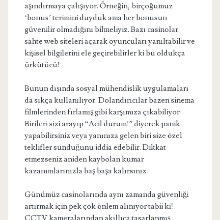
aşındırmaya çalışıyor. Örneğin, birçoğumuz
‘bonus’ terimini duyduk ama her bonusun
güvenilir olmadığını bilmeliyiz. Bazı casinolar
sahte web siteleri açarak oyuncuları yanıltabilir ve
kişisel bilgilerini ele geçirebilirler ki bu oldukça
ürkütücü!
Bunun dışında sosyal mühendislik uygulamaları
da sıkça kullanılıyor. Dolandırıcılar bazen sinema
filmlerinden fırlamış gibi karşımıza çıkabiliyor:
Birileri sizi arayıp “Acil durum!” diyerek panik
yapabilirsiniz veya yanınıza gelen biri size özel
teklifler sunduğunu iddia edebilir. Dikkat
etmezseniz aniden kaybolan kumar
kazanımlarınızla baş başa kalırsınız.
Günümüz casinolarında aynı zamanda güvenliği
artırmak için pek çok önlem alınıyor tabii ki!
CCTV kameralarından akıllıca tasarlanmış