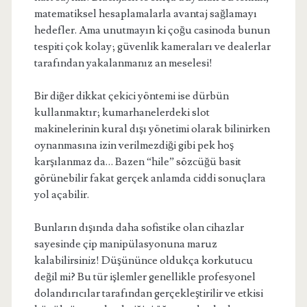
matematiksel hesaplamalarla avantaj sağlamayı
hedefler. Ama unutmayın ki çoğu casinoda bunun
tespiti çok kolay; güvenlik kameraları ve dealerlar
tarafından yakalanmanız an meselesi!
Bir diğer dikkat çekici yöntemi ise dürbün
kullanmaktır; kumarhanelerdeki slot
makinelerinin kural dışı yönetimi olarak bilinirken
oynanmasına izin verilmezdiği gibi pek hoş
karşılanmaz da… Bazen “hile” sözcüğü basit
görünebilir fakat gerçek anlamda ciddi sonuçlara
yol açabilir.
Bunların dışında daha sofistike olan cihazlar
sayesinde çip manipülasyonuna maruz
kalabilirsiniz! Düşününce oldukça korkutucu
değil mi? Bu tür işlemler genellikle profesyonel
dolandırıcılar tarafından gerçekleştirilir ve etkisi