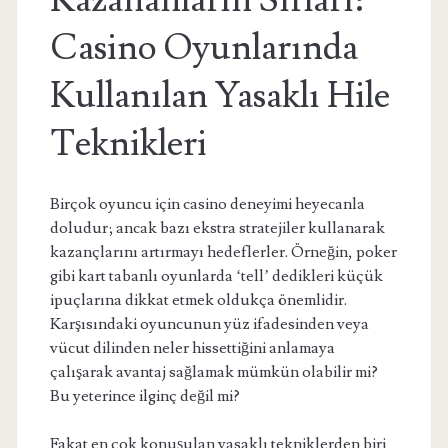
Kazananların Sırları:
Casino Oyunlarında
Kullanılan Yasaklı Hile
Teknikleri
Birçok oyuncu için casino deneyimi heyecanla
doludur; ancak bazı ekstra stratejiler kullanarak
kazançlarını artırmayı hedeflerler. Örneğin, poker
gibi kart tabanlı oyunlarda ‘tell’ dedikleri küçük
ipuçlarına dikkat etmek oldukça önemlidir.
Karşısındaki oyuncunun yüz ifadesinden veya
vücut dilinden neler hissettiğini anlamaya
çalışarak avantaj sağlamak mümkün olabilir mi?
Bu yeterince ilginç değil mi?
Fakat en çok konuşulan yasaklı tekniklerden biri