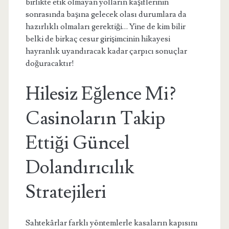
birlikte etik olmayan yolların kaşiflerinin
sonrasında başına gelecek olası durumlara da
hazırlıklı olmaları gerektiği… Yine de kim bilir
belki de birkaç cesur girişimcinin hikayesi
hayranlık uyandıracak kadar çarpıcı sonuçlar
doğuracaktır!
Hilesiz Eğlence Mi?
Casinoların Takip
Ettiği Güncel
Dolandırıcılık
Stratejileri
Sahtekârlar farklı yöntemlerle kasaların kapısını