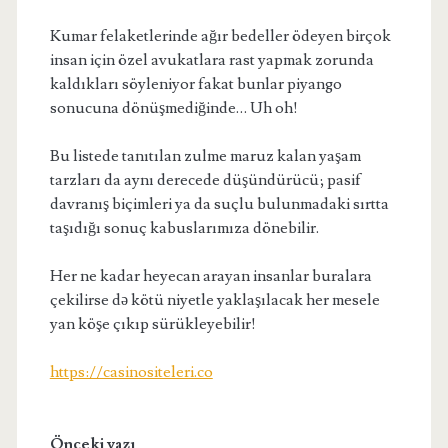
Kumar felaketlerinde ağır bedeller ödeyen birçok
insan için özel avukatlara rast yapmak zorunda
kaldıkları söyleniyor fakat bunlar piyango
sonucuna dönüşmediğinde… Uh oh!
Bu listede tanıtılan zulme maruz kalan yaşam
tarzları da aynı derecede düşündürücü; pasif
davranış biçimleri ya da suçlu bulunmadaki sırtta
taşıdığı sonuç kabuslarımıza dönebilir.
Her ne kadar heyecan arayan insanlar buralara
çekilirse də kötü niyetle yaklaşılacak her mesele
yan köşe çıkıp sürükleyebilir!
https://casinositeleri.co
Önceki yazı