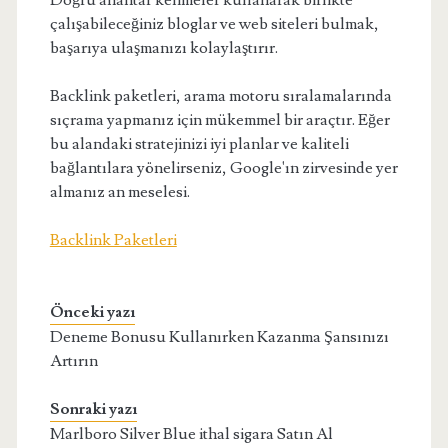
Doğru anahtar kelimeler kullanarak birlikte
çalışabileceğiniz bloglar ve web siteleri bulmak,
başarıya ulaşmanızı kolaylaştırır.
Backlink paketleri, arama motoru sıralamalarında
sıçrama yapmanız için mükemmel bir araçtır. Eğer
bu alandaki stratejinizi iyi planlar ve kaliteli
bağlantılara yönelirseniz, Google'ın zirvesinde yer
almanız an meselesi.
Backlink Paketleri
Önceki yazı
Deneme Bonusu Kullanırken Kazanma Şansınızı
Artırın
Sonraki yazı
Marlboro Silver Blue ithal sigara Satın Al