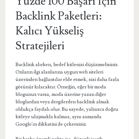
Yüzde 100 Başarı İçin
Backlink Paketleri:
Kalıcı Yükseliş
Stratejileri
Backlink alırken, hedef kitlenizi düşünmelisiniz.
Onların ilgi alanlarına uygun web siteleri
üzerinden bağlantılar elde etmek, sizi daha fazla
görünür kılacaktır. Örneğin, eğer bir moda
blogunuz varsa, moda üzerine yazan diğer
bloglardan veya dergilerden backlink almak
oldukça faydalı olur. Bu sayede, yalnızca doğru
kitleye ulaşmakla kalmaz, aynı zamanda
Google'ın dikkatini de çekersiniz.