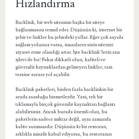
Hızlandırma
Backlink, bir web sitesinin başka bir siteye
bağlanmasını temsil eder. Düşünün ki, internet bir
şehir ve linkler bu şehirdeki yollar. Eğer çok sayıda
sağlam yolunuz varsa, insanların sizin sitenizi
ziyaret etme olasılığı artar. İşte backlink’lerin ana
işlevi de bu! Fakat dikkatli olun, kaliteli ve
güvenilir kaynaklardan gelmeyen linkler, tam
tersine zarara yol açabilir.
Backlink paketleri, birden fazla backlinkin bir
arada sunduğu hizmetlerdir. Yani, tek bir
tıklamayla birçok güvenilir kaynaktan bağlantı
alabilirsiniz. Ancak burada önemli olan, bu
paketlerin sadece miktar değil, aynı zamanda
kalite sunmasıdır. Düşünün ki bir restoran,
sıklıkla misafir kabul ediyorsa, bu restoranın