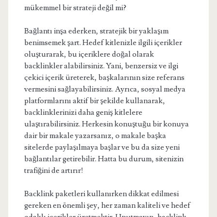
mükemmel bir strateji değil mi?
Bağlantı inşa ederken, stratejik bir yaklaşım
benimsemek şart. Hedef kitlenizle ilgili içerikler
oluşturarak, bu içeriklere doğal olarak
backlinkler alabilirsiniz. Yani, benzersiz ve ilgi
çekici içerik üreterek, başkalarının size referans
vermesini sağlayabilirsiniz. Ayrıca, sosyal medya
platformlarını aktif bir şekilde kullanarak,
backlinklerinizi daha geniş kitlelere
ulaştırabilirsiniz. Herkesin konuştuğu bir konuya
dair bir makale yazarsanız, o makale başka
sitelerde paylaşılmaya başlar ve bu da size yeni
bağlantılar getirebilir. Hatta bu durum, sitenizin
trafiğini de artırır!
Backlink paketleri kullanırken dikkat edilmesi
gereken en önemli şey, her zaman kaliteli ve hedef