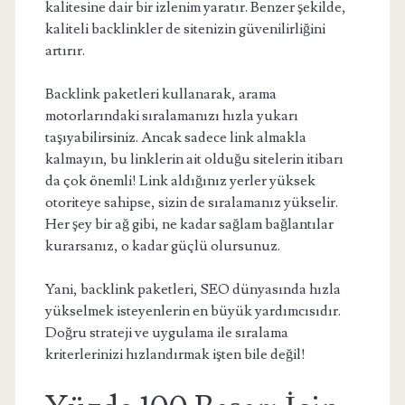
kalitesine dair bir izlenim yaratır. Benzer şekilde,
kaliteli backlinkler de sitenizin güvenilirliğini
artırır.
Backlink paketleri kullanarak, arama
motorlarındaki sıralamanızı hızla yukarı
taşıyabilirsiniz. Ancak sadece link almakla
kalmayın, bu linklerin ait olduğu sitelerin itibarı
da çok önemli! Link aldığınız yerler yüksek
otoriteye sahipse, sizin de sıralamanız yükselir.
Her şey bir ağ gibi, ne kadar sağlam bağlantılar
kurarsanız, o kadar güçlü olursunuz.
Yani, backlink paketleri, SEO dünyasında hızla
yükselmek isteyenlerin en büyük yardımcısıdır.
Doğru strateji ve uygulama ile sıralama
kriterlerinizi hızlandırmak işten bile değil!