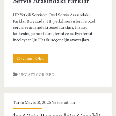
Servis Arasindaki Farklar
HP Yetkili Servis ve Özel Servis Arasındaki
Farklar Bu yazıda, HP yetkili servisleri ile özel
servisler arasındaki temel farkları, hizmet
kalitesini, garanti süreçlerini ve maliyetlerini
inceleyeceğiz. Her iki seçeneğin avantajları…
Hp
Devamını Oku
Yetkili
UNCATEGORIZED
Servis
Ve
Ozel
Tarih: Mayıs 18, 2026 Yazar:
admin
Servis
Arasindaki