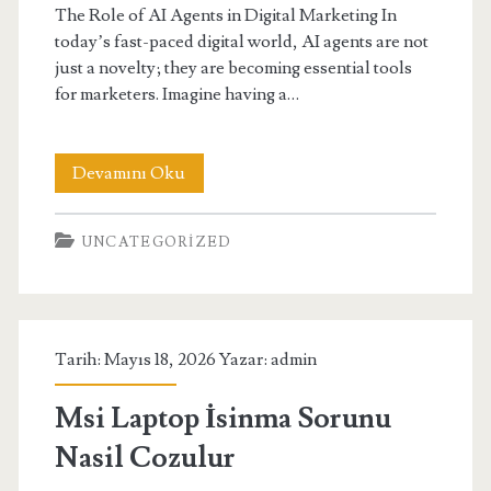
The Role of AI Agents in Digital Marketing In
today’s fast-paced digital world, AI agents are not
just a novelty; they are becoming essential tools
for marketers. Imagine having a…
The
Devamını Oku
Role
UNCATEGORIZED
Of
Ai
Agents
Tarih: Mayıs 18, 2026 Yazar:
admin
İn
Digital
Msi Laptop İsinma Sorunu
Marketing
Nasil Cozulur