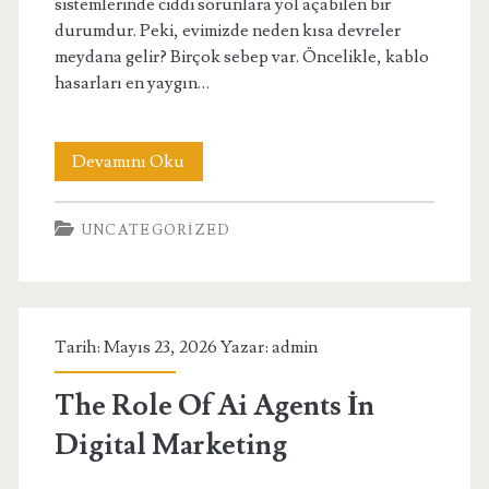
sistemlerinde ciddi sorunlara yol açabilen bir
durumdur. Peki, evimizde neden kısa devreler
meydana gelir? Birçok sebep var. Öncelikle, kablo
hasarları en yaygın…
Evde
Devamını Oku
Kisa
UNCATEGORIZED
Devre
Neden
Olur
Tarih: Mayıs 23, 2026 Yazar:
admin
The Role Of Ai Agents İn
Digital Marketing