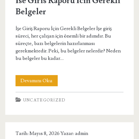
İse Giris Raporu İcin Gerekli
Farklar
Belgeler
İşe Giriş Raporu İçin Gerekli Belgeler İşe giriş
süreci, her çalışan için önemli bir adımdır. Bu
süreçte, bazı belgelerin hazırlanması
gerekmektedir. Peki, bu belgeler nelerdir? Neden
bu belgeler bu kadar…
İse
Devamını Oku
Giris
UNCATEGORIZED
Raporu
İcin
Gerekli
Tarih: Mayıs 8, 2026 Yazar:
admin
Belgeler