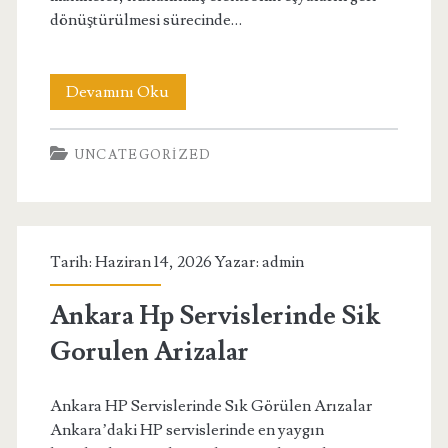
dönüştürülmesi sürecinde…
E
Devamını Oku
Waste
UNCATEGORIZED
Recycling
Machines
For
Tarih: Haziran 14, 2026 Yazar:
admin
Sustainable
Development
Ankara Hp Servislerinde Sik
Gorulen Arizalar
Ankara HP Servislerinde Sık Görülen Arızalar
Ankara’daki HP servislerinde en yaygın