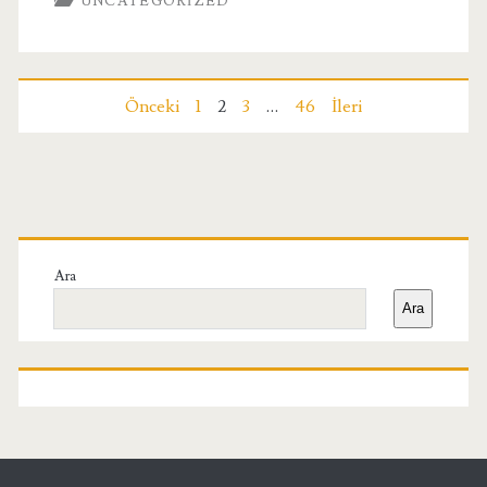
UNCATEGORIZED
Transfer
Hizmeti
Trendleri
Yazı
Önceki
1
2
3
…
46
İleri
sayfalaması
Birincil
Yan
Ara
Ara
Menü