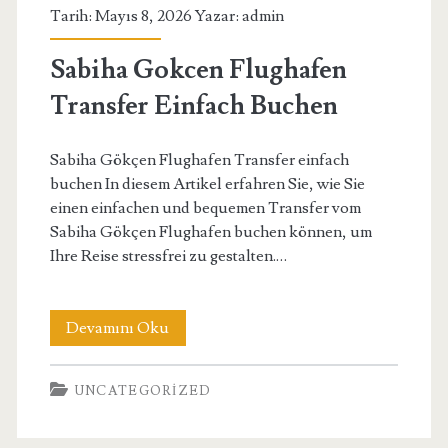
Tarih: Mayıs 8, 2026 Yazar:
admin
Stress
Buchen
Sabiha Gokcen Flughafen
Transfer Einfach Buchen
Sabiha Gökçen Flughafen Transfer einfach
buchen In diesem Artikel erfahren Sie, wie Sie
einen einfachen und bequemen Transfer vom
Sabiha Gökçen Flughafen buchen können, um
Ihre Reise stressfrei zu gestalten.…
Sabiha
Devamını Oku
Gokcen
UNCATEGORIZED
Flughafen
Transfer